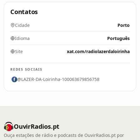
Contatos
Cidade
Porto
Idioma
Português
Site
xat.com/radiolazerdaloirinha
REDES SOCIAIS
@LAZER-DA-Loirinha-100063679856758
OuvirRadios.pt
Ouça estações de rádio e podcasts de OuvirRadios.pt por