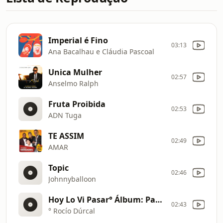
Imperial é Fino
03:13
Ana Bacalhau e Cláudia Pascoal
Unica Mulher
02:57
Anselmo Ralph
Fruta Proibida
02:53
ADN Tuga
TE ASSIM
02:49
AMAR
Topic
02:46
Johnnyballoon
Hoy Lo Vi Pasar° Álbum: Para toda la vida° Año: 1999Video oficial de la canción
02:43
° Rocío Dúrcal