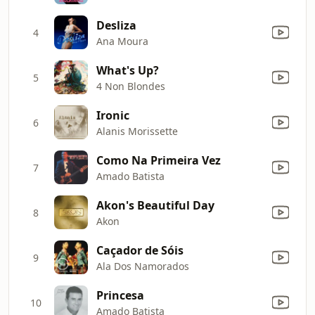
Desliza
4
Ana Moura
What's Up?
5
4 Non Blondes
Ironic
6
Alanis Morissette
Como Na Primeira Vez
7
Amado Batista
Akon's Beautiful Day
8
Akon
Caçador de Sóis
9
Ala Dos Namorados
Princesa
10
Amado Batista