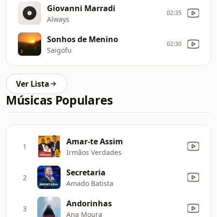
Giovanni Marradi
02:35
Always
Sonhos de Menino
02:30
Saigofu
Ver Lista
Músicas Populares
Amar-te Assim
1
Irmãos Verdades
Secretaria
2
Amado Batista
Andorinhas
3
Ana Moura