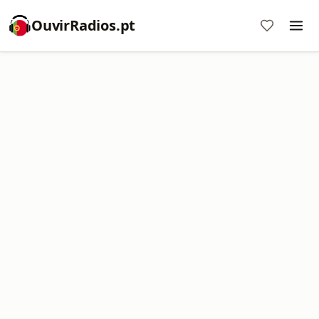
OuvirRadios.pt