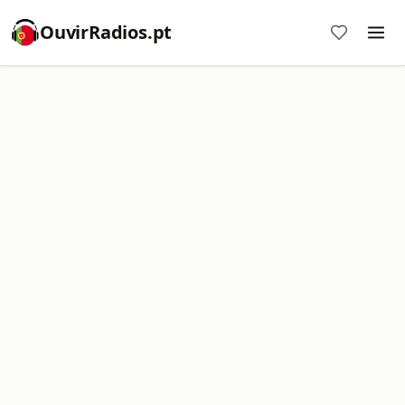
OuvirRadios.pt