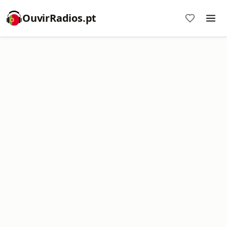
OuvirRadios.pt