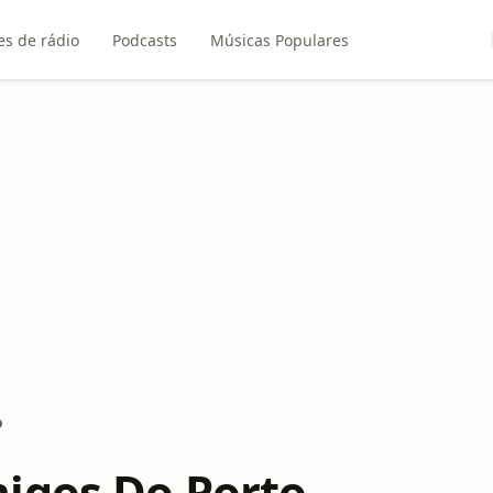
es de rádio
Podcasts
Músicas Populares
o
igos Do Porto