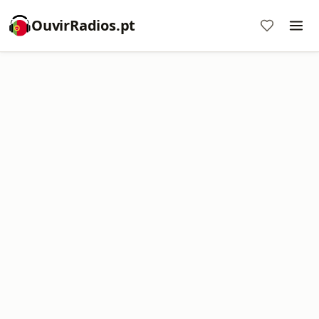
OuvirRadios.pt