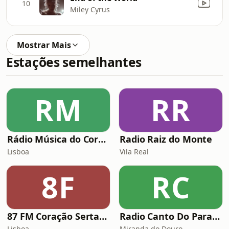
10
Miley Cyrus
Mostrar Mais
Estações semelhantes
RM
RR
Rádio Música do Coração
Radio Raiz do Monte
Lisboa
Vila Real
8F
RC
87 FM Coração Sertanejo
Radio Canto Do Paraiso
Lisboa
Miranda do Douro