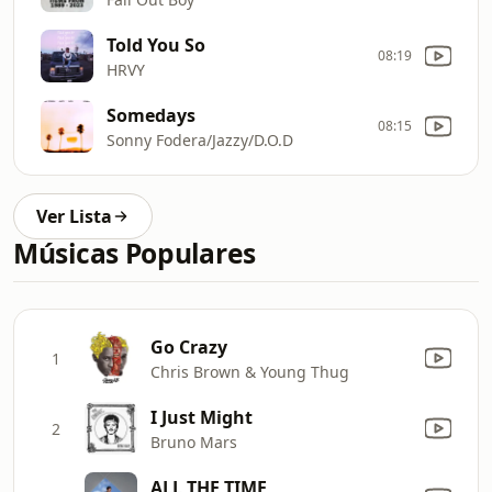
Told You So
08:19
HRVY
Somedays
08:15
Sonny Fodera/Jazzy/D.O.D
Ver Lista
Músicas Populares
Go Crazy
1
Chris Brown & Young Thug
I Just Might
2
Bruno Mars
ALL THE TIME