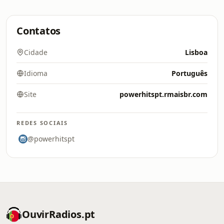
Contatos
Cidade
Lisboa
Idioma
Português
Site
powerhitspt.rmaisbr.com
REDES SOCIAIS
@powerhitspt
OuvirRadios.pt