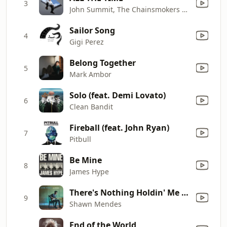
3
John Summit, The Chainsmokers & Ilsey
Sailor Song
4
Gigi Perez
Belong Together
5
Mark Ambor
Solo (feat. Demi Lovato)
6
Clean Bandit
Fireball (feat. John Ryan)
7
Pitbull
Be Mine
8
James Hype
There's Nothing Holdin' Me Back
9
Shawn Mendes
End of the World