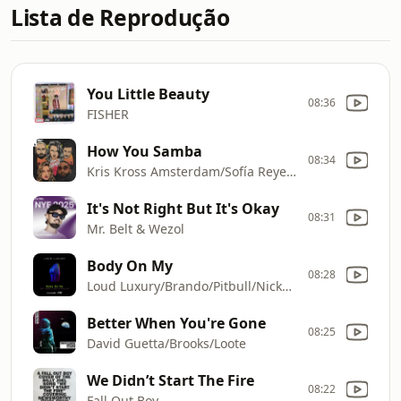
Lista de Reprodução
You Little Beauty
08:36
FISHER
How You Samba
08:34
Kris Kross Amsterdam/Sofía Reyes/Tinie Tempah
It's Not Right But It's Okay
08:31
Mr. Belt & Wezol
Body On My
08:28
Loud Luxury/Brando/Pitbull/Nicky Jam
Better When You're Gone
08:25
David Guetta/Brooks/Loote
We Didn’t Start The Fire
08:22
Fall Out Boy