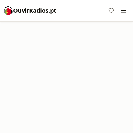
OuvirRadios.pt