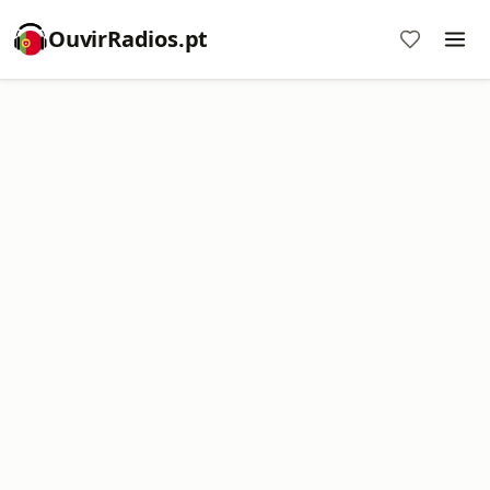
OuvirRadios.pt