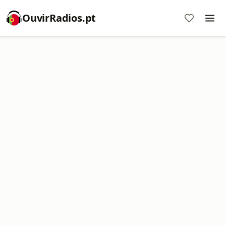
OuvirRadios.pt