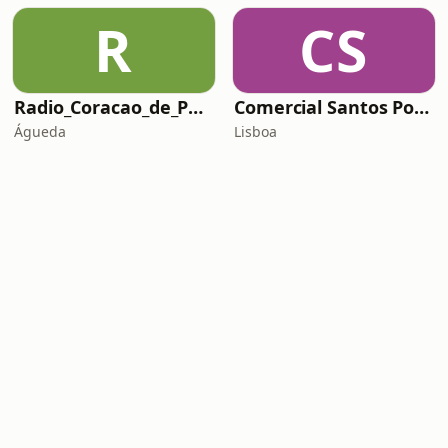
R
CS
Radio_Coracao_de_Portugal_2024
Comercial Santos Populares
Águeda
Lisboa