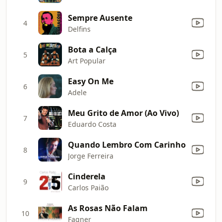
Sempre Ausente
4
Delfins
Bota a Calça
5
Art Popular
Easy On Me
6
Adele
Meu Grito de Amor (Ao Vivo)
7
Eduardo Costa
Quando Lembro Com Carinho
8
Jorge Ferreira
Cinderela
9
Carlos Paião
As Rosas Não Falam
10
Fagner