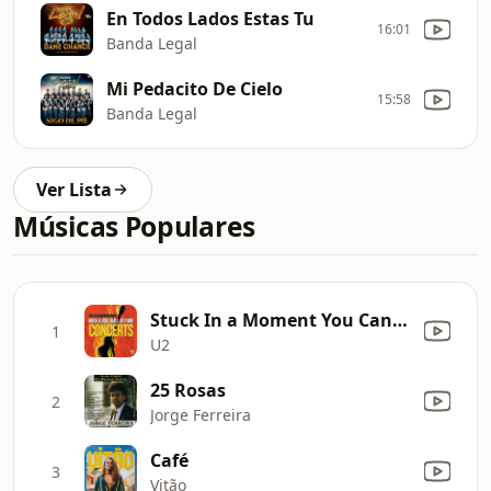
En Todos Lados Estas Tu
16:01
Banda Legal
Mi Pedacito De Cielo
15:58
Banda Legal
Ver Lista
Músicas Populares
Stuck In a Moment You Can't Get Out Of (with Mick Jagger) [Live]
1
U2
25 Rosas
2
Jorge Ferreira
Café
3
Vitão