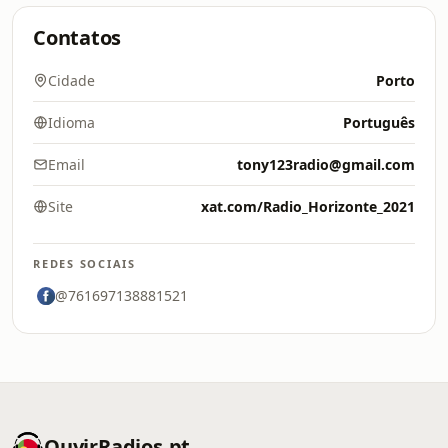
Contatos
Cidade
Porto
Idioma
Português
Email
tony123radio@gmail.com
Site
xat.com/Radio_Horizonte_2021
REDES SOCIAIS
@761697138881521
OuvirRadios.pt