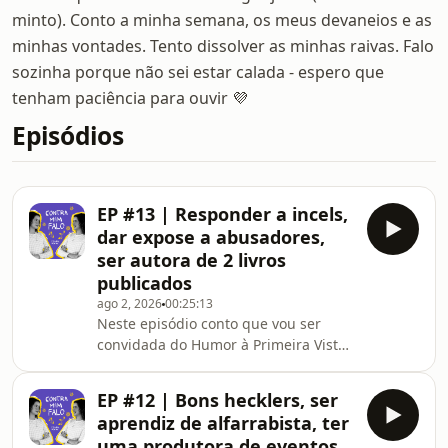
minto). Conto a minha semana, os meus devaneios e as
minhas vontades. Tento dissolver as minhas raivas. Falo
sozinha porque não sei estar calada - espero que
tenham paciência para ouvir 💜
Episódios
EP #13 | Responder a incels,
dar expose a abusadores,
ser autora de 2 livros
publicados
ago 2, 2026
00:25:13
Neste episódio conto que vou ser
convidada do Humor à Primeira Vista
ao vivo no Paredes de Coura, que
tenho 2 livros de poesia publicados,
EP #12 | Bons hecklers, ser
conto uma das minhas histórias
aprendiz de alfarrabista, ter
preferidas que é a minha relação
uma produtora de eventos