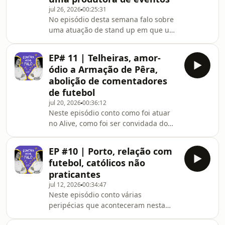
incrível com a minha professora de
jul 26, 2026
00:25:31
português do ensino básico, conto
No episódio desta semana falo sobre
porque é que acho relaxante e
uma atuação de stand up em que um
terapêutico responder a incels que
heckler me ajudou, falo sobre já ter
comentam as minhas coisas e explico
tido uma produtora de eventos e
porque é que o fitness é a
EP# 11 | Telheiras, amor-
quem é que nos deve dinheiro, conto
ódio a Armação de Pêra,
que conheci o primeiro homem que
abolição de comentadores
sabe para que serve um Papanicolau,
de futebol
que chorei por dizer &quot;não&quot;
jul 20, 2026
00:36:12
a um velhinho, que fiz um DIY e não
Neste episódio conto como foi atuar
me irritei, o que devemos fazer
no Alive, como foi ser convidada do
quando dormimos com alguém que
Seja Como For ao vivo na Casa
ressona, o meu prime
Capitão, ir a babyshowers, o que é ser
EP #10 | Porto, relação com
de telheiras aka melhor bairro do
futebol, católicos não
mundo, conto uma peixeira que
praticantes
aconteceu num restaurante, falo
jul 12, 2026
00:34:47
sobre o meu amor-ódio a Armação de
Neste episódio conto várias
Pêra, disserto sobre a minha
peripécias que aconteceram nesta
adolescência, conto uma peixeira que
semana no Porto, falo sobre o
aconteceu no autocarro a voltar, falo