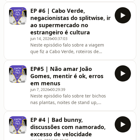
procrastinação e adrenalina de fazer
EP #6 | Cabo Verde,
as coisas à última da hora, leio
negacionistas do splitwise, ir
algumas notas do iPhone e falo sobre
ao supermercado no
cultura de magreza, ozempic e coisas
estrangeiro é cultura
que fazem as mamas crescer.
jun 14, 2026
00:37:03
Neste episódio falo sobre a viagem
que fiz a Cabo Verde, roteiros de
viagem, ficar em air Bnb e não em
resort, ir ao supermercado = cultura,
EP#5 | Não amar João
ser medricas mas não querer perder
Gomes, mentir é ok, erros
experiências, pessoas que não
em menus
confiam no splitwise, ser péssima a
jun 7, 2026
00:29:39
converter dinheiros e beber água da
Neste episódio falo sobre ter bichos
torneira no estrangeiro. Também falo
nas plantas, noites de stand up,
da minha paixão pelo Valter Hugo
menus com erros absurdos, comer
Mãe e exploro como o
orelha e odiar, visitas de amigos
deslumbramento é uma benção.
EP #4 | Bad bunny,
estrangeiros, campainhas para
discussões com namorado,
empregados, ter ido ao Coala, ter ido
excesso de velocidade
ver o solo do Guilherme Fonseca,