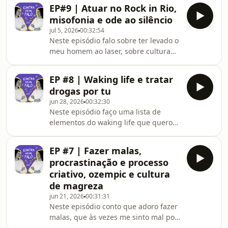
mundial e a minha relação com
sobre a Fronteira do Med
EP#9 | Atuar no Rock in Rio,
futebol ao longo dos anos, sobre
misofonia e ode ao silêncio
conhecer mães de amigas e
jul 5, 2026
00:32:54
respetivas casas de infância, adorar
Neste episódio falo sobre ter levado o
conhecer casas e fazer tours de casas,
meu homem ao laser, sobre cultura
conto uma tour de casa inesperada,
de ped0filia, sobre atuações no 8
falo sobre como foi conhecer o Peter
marvila, teatro Bocage e, claro, rock in
Castro e a Beatriz Gosta, disserto
EP #8 | Waking life e tratar
rio! Conto algumas histórias de
sobre pastelaria e etimologia, sobre
drogas por tu
edições anteriores do Rock in Rio,
jun 28, 2026
00:32:30
conto as minhas leituras e termino
Neste episódio faço uma lista de
falando sobre misofonia e ode ao
elementos do waking life que quero
silêncio.
parabenizar, conto que chorei
copiosamente com a máquina de
EP #7 | Fazer malas,
fazer espanhóis e falo sobre o
procrastinação e processo
consumo recreativo de drogas e
criativo, ozempic e cultura
respetivos preconceitos e avisos
de magreza
jun 21, 2026
00:31:31
Neste episódio conto que adoro fazer
malas, que às vezes me sinto mal por
tirar demasiadas férias, falo da minha