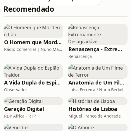
festivais lindos onde vou voltar a fazer
Recomendado
aquilo que mais gosto de fazer (a
seguir a comer e dormir)
O Homem que Mordeu o Cão
Renascença - Extremamente Desagradável
Rádio Comercial | Nuno Markl
Renascença
A Vida Dupla do Espião Traidor
Anatomia de Um Filme de Terror
Observador
Luísa Ferreira / Nuno Berkeley Cotter
Geração Digital
Histórias de Lisboa
RDP África - RTP
Miguel Franco de Andrade