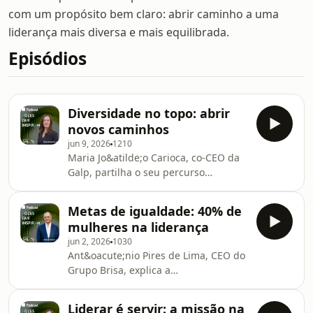
com um propósito bem claro: abrir caminho a uma
liderança mais diversa e mais equilibrada.
Episódios
Diversidade no topo: abrir
novos caminhos
jun 9, 2026
1210
Maria Jo&atilde;o Carioca, co-CEO da
Galp, partilha o seu percurso
profissional desde o setor financeiro
&agrave; energia, refletindo sobre
Metas de igualdade: 40% de
lideran&ccedil;a, o impacto da
mulheres na liderança
diversidade e a gest&atilde;o em
jun 2, 2026
1030
contextos de incerteza.See
Ant&oacute;nio Pires de Lima, CEO do
omnystudio.com/listener for privacy
Grupo Brisa, explica a
information.
import&acirc;ncia de definir metas
claras e encontrar aliados para
Liderar é servir: a missão na