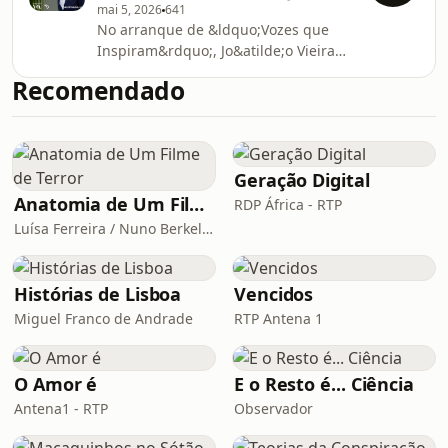
mai 5, 2026
641
futuras l&iacute;deres.See
No arranque de &ldquo;Vozes que
omnystudio.com/listener for privacy
Inspiram&rdquo;, Jo&atilde;o Vieira
information.
de Almeida defende a igualdade de
Recomendado
g&eacute;nero como uma
quest&atilde;o de boa gest&atilde;o e
explica como a diversidade traz novas
perspetivas e melhores
decis&otilde;es.See
Geração Digital
omnystudio.com/listener for privacy
Anatomia de Um Filme de Terror
RDP África - RTP
information.
Luísa Ferreira / Nuno Berkeley Cotter
Histórias de Lisboa
Vencidos
Miguel Franco de Andrade
RTP Antena 1
O Amor é
E o Resto é... Ciência
Antena1 - RTP
Observador