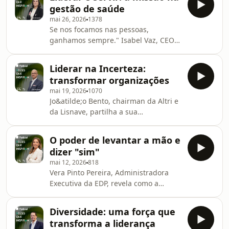
promover um mundo empresarial
gestão de saúde
mais justo e com maior
mai 26, 2026
1378
representa&ccedil;&atilde;o
Se nos focamos nas pessoas,
feminina.See
ganhamos sempre." Isabel Vaz, CEO
omnystudio.com/listener for privacy
da Luz Sa&uacute;de, partilha o
information.
mantra herdado do pai,
Liderar na Incerteza:
refor&ccedil;ando que liderar
transformar organizações
&eacute; um ato de servi&ccedil;o e
mai 19, 2026
1070
que a diversidade &eacute;
Jo&atilde;o Bento, chairman da Altri e
fundamental nas equipas.See
da Lisnave, partilha a sua
omnystudio.com/listener for privacy
experi&ecirc;ncia em transformar
information.
grandes organiza&ccedil;&otilde;es
O poder de levantar a mão e
em crise, revelando como mobilizar
dizer "sim"
equipas quando o futuro &eacute;
mai 12, 2026
818
incerto.See omnystudio.com/listener
Vera Pinto Pereira, Administradora
for privacy information.
Executiva da EDP, revela como a
inova&ccedil;&atilde;o e a
resili&ecirc;ncia guiaram a sua
Diversidade: uma força que
carreira. Uma li&ccedil;&atilde;o de
transforma a liderança
ambi&ccedil;&atilde;o e coragem para