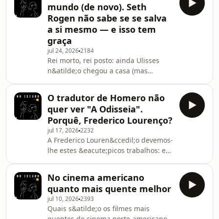
s&eacute;culo XX portugu&ecirc;s nun
mundo (de novo). Seth
de&nbsp;Nikita&nbsp;Khrushchev&nbsp;e
Rogen não sabe se se salva
a Cuba de Fidel Castro. Virtuoso
a si mesmo — e isso tem
obsessivo,&nbsp;ficou a matutar nos
graça
imposs&iacute;veis movimentos de
c&acirc;mara que o georgiano
jul 24, 2026
2184
Rei morto, rei posto: ainda Ulisses
Mikhail&nbsp;Kalatozov&nbsp;(1903-
n&atilde;o chegou a casa (mas
1973) concretizara em Havana em
a&nbsp;Odisseia&nbsp;de
1964. Onde desembarcara, vindo do
Christopher&nbsp;Nolan, como se
frio
O tradutor de Homero não
previa, bateu recordes de bilheteira
quer ver "A Odisseia".
logo nos primeiros dias) e j&aacute;
Porquê, Frederico Lourenço?
as redes sociais se agitam com
jul 17, 2026
2232
imagens do
A Frederico Louren&ccedil;o devemos-
pr&oacute;ximo&nbsp;blockbuster.
lhe estes &eacute;picos trabalhos: em
Para vermos o filme completo, temos
2003 traduziu em verso, do grego,
de esperar por Outubro, mas
a&nbsp;Odisseia&nbsp;de Homero
o&nbsp;trailer&nbsp;j&aacute;
No cinema americano
(pela qual recebeu o Pr&eacute;mio D.
est&aacute; a&iacute;. Falamos de&n
quanto mais quente melhor
Dinis da Casa de Mateus e o Grande
jul 10, 2026
2393
Pr&eacute;mio de
Quais s&atilde;o os filmes mais
Tradu&ccedil;&atilde;o&nbsp;APT/Pen
quentes do cinema norte-americano?