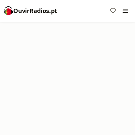
OuvirRadios.pt