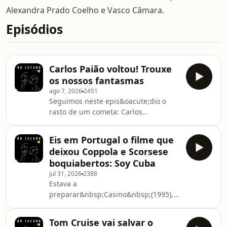
Alexandra Prado Coelho e Vasco Câmara.
Episódios
Carlos Paião voltou! Trouxe
os nossos fantasmas
ago 7, 2026
2451
Seguimos neste epis&oacute;dio o
rasto de um cometa: Carlos
Pai&atilde;o. Figuras da
pol&iacute;tica ou do
Eis em Portugal o filme que
espect&aacute;culo como
deixou Coppola e Scorsese
M&aacute;rio Soares, &Aacute;lvaro
boquiabertos: Soy Cuba
Cunhal, Snu Abecassis e S&aacute;
jul 31, 2026
2388
Carneiro, Doce e Ant&oacute;nio
Estava a
Varia&ccedil;&otilde;es tiveram o
preparar&nbsp;Casino&nbsp;(1995),
seu&nbsp;biopic&nbsp;ou foram
Martin Scorsese, quando descobriu a
objecto de interesse de realizadores
primeira co-produ&ccedil;&atilde;o
portugueses. Mas os anos 80 do
Tom Cruise vai salvar o
entre a URSS