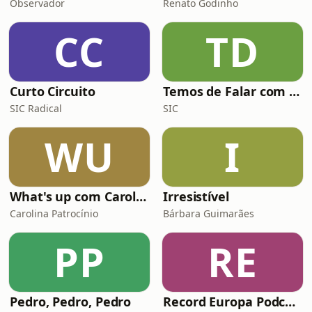
Observador
Renato Godinho
CC
TD
Curto Circuito
Temos de Falar com Elas
SIC Radical
SIC
WU
I
What's up com Carolina Patrocínio
Irresistível
Carolina Patrocínio
Bárbara Guimarães
PP
RE
Pedro, Pedro, Pedro
Record Europa Podcast