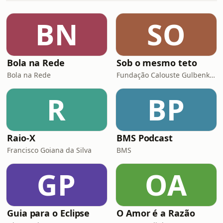
"talentos" vestidos por costureiros e
disputando a aten&ccedil;&atilde;o de
BN
SO
um p&uacute;blico que n&atilde;o
perde este desfile de e
Bola na Rede
Sob o mesmo teto
Bola na Rede
Fundação Calouste Gulbenkian
R
BP
Raio-X
BMS Podcast
Francisco Goiana da Silva
BMS
GP
OA
Guia para o Eclipse
O Amor é a Razão