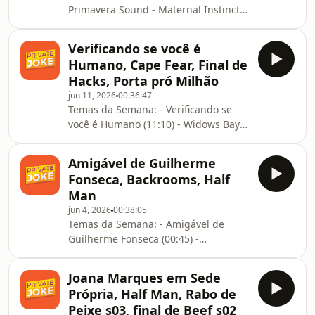
Primavera Sound - Maternal Instinct
(09:35) - Undertone (14:20) - Running
the Light (20:35) - Funny AF (26:30)
Verificando se você é
Humano, Cape Fear, Final de
Hacks, Porta pró Milhão
jun 11, 2026
00:36:47
Temas da Semana: - Verificando se
você é Humano (11:10) - Widows Bay
(19:30) - Cape Fear (21:00) - Final de
Hacks (26:10) - Porta pró Milhão
Amigável de Guilherme
(32:25)
Fonseca, Backrooms, Half
Man
jun 4, 2026
00:38:05
Temas da Semana: - Amigável de
Guilherme Fonseca (00:45) -
Backrooms (17:30) - Half Man (30:20)
Joana Marques em Sede
Própria, Half Man, Rabo de
Peixe s03, final de Beef s02