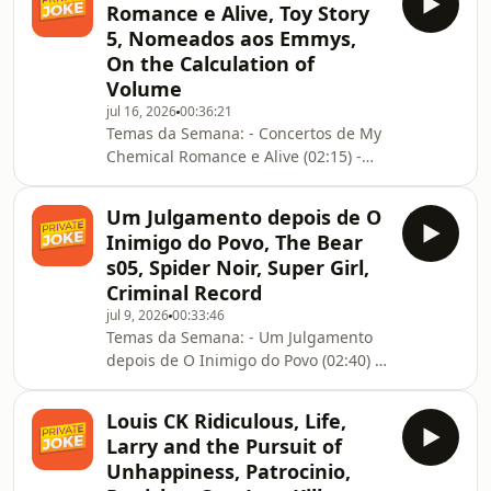
Romance e Alive, Toy Story
5, Nomeados aos Emmys,
On the Calculation of
Volume
jul 16, 2026
00:36:21
Temas da Semana: - Concertos de My
Chemical Romance e Alive (02:15) -
Nomeados aos Emmys (17:35) - Toy
Story 5 (23:20) - On the Calculation of
Um Julgamento depois de O
Volume (28:00)
Inimigo do Povo, The Bear
s05, Spider Noir, Super Girl,
Criminal Record
jul 9, 2026
00:33:46
Temas da Semana: - Um Julgamento
depois de O Inimigo do Povo (02:40) -
The Bear s05 (10:35) - Spider Noir
(17:10) - Super Girl (21:55) - Criminal
Louis CK Ridiculous, Life,
Record (26:45)
Larry and the Pursuit of
Unhappiness, Patrocinio,