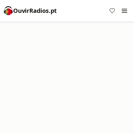
OuvirRadios.pt