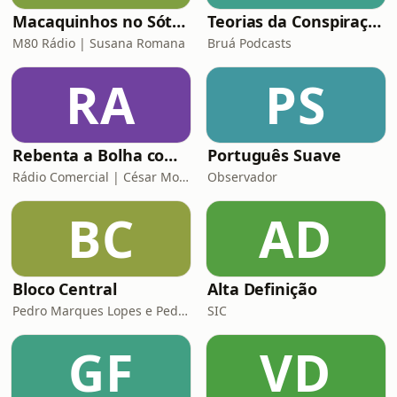
Macaquinhos no Sótão
Teorias da Conspiração
M80 Rádio | Susana Romana
Bruá Podcasts
RA
PS
Rebenta a Bolha com César Mourão
Português Suave
Rádio Comercial | César Mourão
Observador
BC
AD
Bloco Central
Alta Definição
Pedro Marques Lopes e Pedro Siza Vieira
SIC
GF
VD