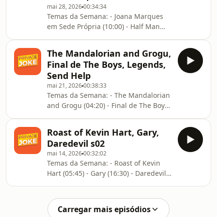
mai 28, 2026
00:34:34
Temas da Semana: - Joana Marques
em Sede Própria (10:00) - Half Man
(18:10) - Rabo de Peixe s03 (21:55) -
Beef s02 (28:50)
The Mandalorian and Grogu,
Final de The Boys, Legends,
Send Help
mai 21, 2026
00:38:33
Temas da Semana: - The Mandalorian
and Grogu (04:20) - Final de The Boys
(15:00) - Legends (25:25) - Send Help
(31:40)
Roast of Kevin Hart, Gary,
Daredevil s02
mai 14, 2026
00:32:02
Temas da Semana: - Roast of Kevin
Hart (05:45) - Gary (16:30) - Daredevil
s02 (22:20)
Carregar mais episódios