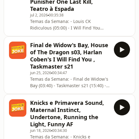
Punisher One Last Kill,
Teatro à Espada
jul 2, 2026
00:35:38
Temas da Semana: - Louis CK
Ridiculous (05:00) - I Will Find You
(12:00) - Life, Larry and the Pursuit of
Unhappiness (16:00) - Patrocinio
Final de Widow's Bay, House
(19:10) - Punisher One Last Kill (25:00)
of The Dragon s03, Harlan
- Teatro à Espada (29:20)
Coben's I Will Find You ,
Taskmaster s21
jun 25, 2026
00:34:47
Temas da Semana: - Final de Widow's
Bay (03:40) - Taskmaster s21 (15:40) -
House of The Dragon s03 (18:00) -
Harlan Coben's I Will Find You (26:25)
Knicks e Primavera Sound,
Maternal Instinct,
Undertone, Running the
Light, Funny AF
jun 18, 2026
00:34:30
Temas da Semana: - Knicks e