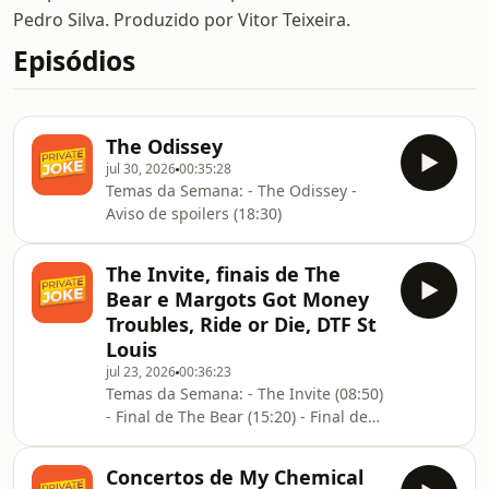
Pedro Silva. Produzido por Vitor Teixeira.
Episódios
The Odissey
jul 30, 2026
00:35:28
Temas da Semana: - The Odissey -
Aviso de spoilers (18:30)
The Invite, finais de The
Bear e Margots Got Money
Troubles, Ride or Die, DTF St
Louis
jul 23, 2026
00:36:23
Temas da Semana: - The Invite (08:50)
- Final de The Bear (15:20) - Final de
Margot's Got Money Troubles (19:45) -
Ride or Die (24:30) - DTF St Louis
Concertos de My Chemical
(28:05)