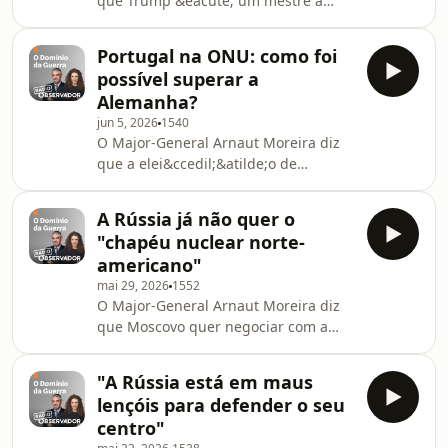
que Trump &eacute; um mestre a
information.
manipular a realidade. Defende ainda
que a visita de Xi Jinping &agrave;
Portugal na ONU: como foi
Coreia foi por ci&uacute;mes e para
possível superar a
travar a influ&ecirc;ncia de Putin.See
Alemanha?
omnystudio.com/listener for privacy
jun 5, 2026
1540
information.
O Major-General Arnaut Moreira diz
que a elei&ccedil;&atilde;o de
Portugal para a ONU &eacute; um
sucesso diplom&aacute;tico. Alerta
A Rússia já não quer o
ainda para o plano russo de usar
"chapéu nuclear norte-
crian&ccedil;as de 12 anos no fabrico
americano"
de drones.See
mai 29, 2026
1552
omnystudio.com/listener for privacy
O Major-General Arnaut Moreira diz
information.
que Moscovo quer negociar com a
Europa sem os EUA. Defende que a
R&uacute;ssia quer discutir a
"A Rússia está em maus
situa&ccedil;&atilde;o da
lençóis para defender o seu
Ucr&acirc;nia num pacote de
centro"
"arquitetura de seguran&ccedil;a