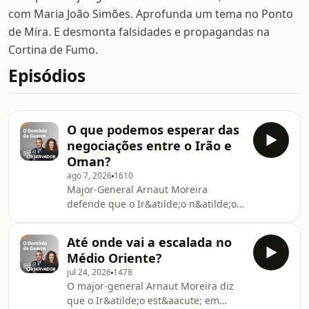
com Maria João Simões. Aprofunda um tema no Ponto
de Mira. E desmonta falsidades e propagandas na
Cortina de Fumo.
Episódios
O que podemos esperar das
negociações entre o Irão e
Oman?
ago 7, 2026
1610
Major-General Arnaut Moreira
defende que o Ir&atilde;o n&atilde;o
pode mandar no Estreito de Ormuz
como se fosse o dono do
Até onde vai a escalada no
condom&iacute;nio. Admite ainda que
Médio Oriente?
a livre circula&ccedil;&atilde;o nas
jul 24, 2026
1478
&aacute;guas do Golfo tem de ser
O major-general Arnaut Moreira diz
garantida.See
que o Ir&atilde;o est&aacute; em
omnystudio.com/listener for privacy