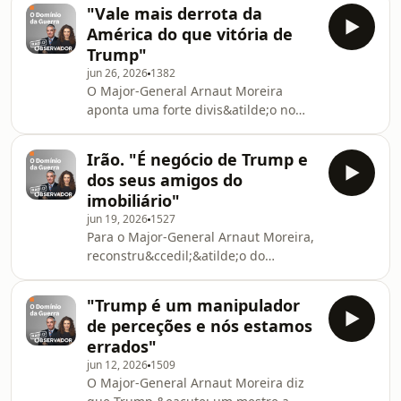
pela liberdade e sucesso. Ainda
"Vale mais derrota da
acrescenta que a Europa replica os
América do que vitória de
modelos dos EUA com alguns anos de
Trump"
atraso.See omnystudio.com/listener
jun 26, 2026
1382
for privacy information.
O Major-General Arnaut Moreira
aponta uma forte divis&atilde;o no
Congresso norte-americano, com a
oposi&ccedil;&atilde;o a preferir a
Irão. "É negócio de Trump e
derrota dos EUA &agrave;
dos seus amigos do
vit&oacute;ria de Trump no
imobiliário"
M&eacute;dio Oriente.See
jun 19, 2026
1527
omnystudio.com/listener for privacy
Para o Major-General Arnaut Moreira,
information.
reconstru&ccedil;&atilde;o do
Ir&atilde;o &eacute; um
neg&oacute;cio para os EUA. Explica
"Trump é um manipulador
que assinatura digital do acordo de
de perceções e nós estamos
paz surgiu porque n&atilde;o confiam
errados"
o suficiente para arriscar foto de
jun 12, 2026
1509
fam&iacute;liaSee
O Major-General Arnaut Moreira diz
omnystudio.com/listener for privacy