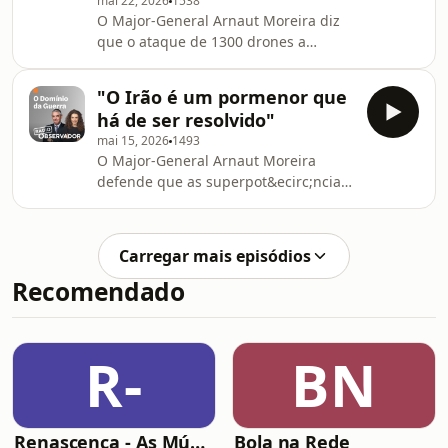
mai 22, 2026
1538
europeia".See
O Major-General Arnaut Moreira diz
omnystudio.com/listener for privacy
que o ataque de 1300 drones a
information.
Moscovo mostra a for&ccedil;a da
Ucr&acirc;nia. Nota ainda que a
"O Irão é um pormenor que
cimeira em Pequim teve "mais
há de ser resolvido"
coreografia do que subst&acirc;ncia"
mai 15, 2026
1493
da parte de Putin.See
O Major-General Arnaut Moreira
omnystudio.com/listener for privacy
defende que as superpot&ecirc;ncias
information.
n&atilde;o se v&atilde;o deixar travar
pelo Ir&atilde;o. Explica ainda que
Pequim &eacute; a grande
Carregar mais episódios
prejudicada pelo fecho de Ormuz e
Recomendado
quer estabilidade no
com&eacute;rcio.See
omnystudio.com/listener for privacy
information.
R-
BN
Renascença - As Músicas Espetaculares de Natal
Bola na Rede