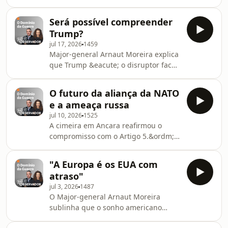
colapso e a viver uma crise ativa. E
information.
ainda, aplaude a sa&iacute;da do
Será possível compreender
ministro e do chefe do
Trump?
ex&eacute;rcito na
jul 17, 2026
1459
Ucr&acirc;nia.&nbsp;See
Major-general Arnaut Moreira explica
omnystudio.com/listener for privacy
que Trump &eacute; o disruptor face
information.
ao iminente abismo do Ocidente
perante o grupo E7. Acredita ainda
O futuro da aliança da NATO
que a Ucr&acirc;nia neutralizou o
e a ameaça russa
tr&acirc;nsito naval russo no Mar de
jul 10, 2026
1525
Azov.See omnystudio.com/listener for
A cimeira em Ancara reafirmou o
privacy information.
compromisso com o Artigo 5.&ordm; e
a NATO. Focou-se na tecnologia dos
EUA e na crescente responsabilidade
"A Europa é os EUA com
europeia frente &agrave;
atraso"
amea&ccedil;a russa. Ainda as crises
jul 3, 2026
1487
internas de Putin.See
O Major-general Arnaut Moreira
omnystudio.com/listener for privacy
sublinha que o sonho americano
information.
&eacute; uma atra&ccedil;&atilde;o