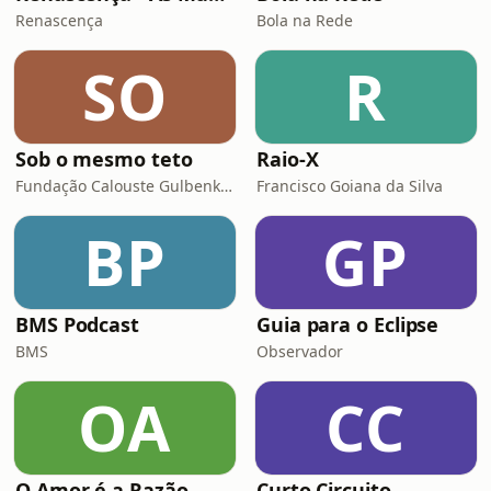
Renascença
Bola na Rede
SO
R
Sob o mesmo teto
Raio-X
Fundação Calouste Gulbenkian
Francisco Goiana da Silva
BP
GP
BMS Podcast
Guia para o Eclipse
BMS
Observador
OA
CC
O Amor é a Razão
Curto Circuito