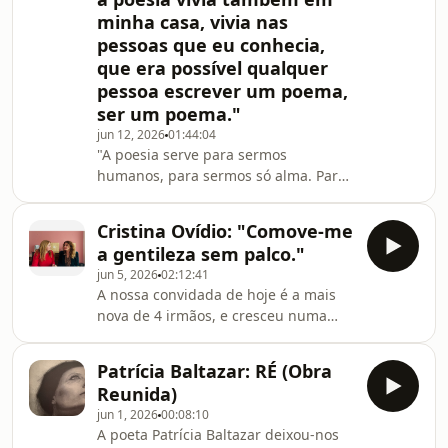
Tânia Ganho e edição Dom Quixote.Ao
minha casa, vivia nas
lê-lo, acompanhamos um processo de
pessoas que eu conhecia,
luto, mas também um trabalho de
memória, reflexões, cartas trocadas
que era possível qualquer
entre ambos, a doença de Paul Auster,
pessoa escrever um poema,
as cartas que o
ser um poema."
jun 12, 2026
01:44:04
"A poesia serve para sermos
humanos, para sermos só alma. Para
não sermos aquilo que fazemos. Para
quando me perguntam o que é que
Cristina Ovídio: "Comove-me
eu sou, eu não responder com aquilo
a gentileza sem palco."
que eu estudei e aquilo que eu faço,
jun 5, 2026
02:12:41
mas responder comos sussurros das
A nossa convidada de hoje é a mais
montanhas."Sara Duarte Brandão
nova de 4 irmãos, e cresceu numa
nasceu no Porto. em 1997. Licenciada
casa onde tanto havia lugar a
em Design de Comunicação e Mestre
conversas sobre ciência, brincadeiras
em Estudos Literários, Culturais e
Patrícia Baltazar: RÉ (Obra
de fazer haikus com o pai, dar
Interartes, é Facilitador
Reunida)
explicações a crianças desfavorecidas
jun 1, 2026
00:08:10
para aprender a solidariedade,
A poeta Patrícia Baltazar deixou-nos
pertencer a um clube de aventuras a