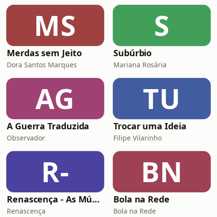
MS
S
Merdas sem Jeito
Subúrbio
Dora Santos Marques
Mariana Rosária
AG
TU
A Guerra Traduzida
Trocar uma Ideia
Observador
Filipe Vilarinho
R-
BN
Renascença - As Músicas Espetaculares de Natal
Bola na Rede
Renascença
Bola na Rede