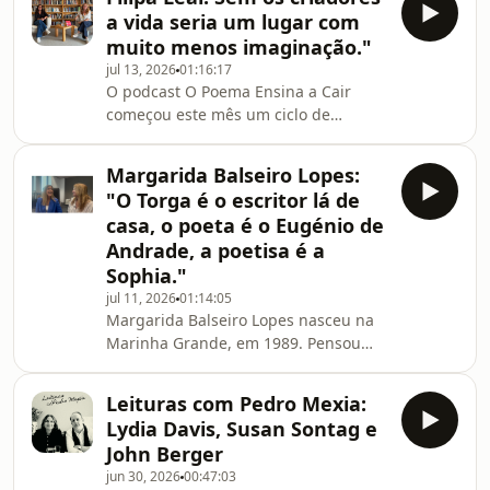
lançou recentemente o livro Nevoeiro,
a vida seria um lugar com
uma investigação, Assírio &amp;
muito menos imaginação."
Alvim. É um regresso do autor ao
jul 13, 2026
01:16:17
universo pessoano, desta vez para
O podcast O Poema Ensina a Cair
perscrutar as relações entre a
começou este mês um ciclo de
Literatura e o Poder durante um
gravações ao vivo na Biblioteca
determinado período do Estado Novo.
Municipal de Matosinhos, Chamámos-
As personagens principai
Margarida Balseiro Lopes:
lhe Alguns Gostam de Poesia, em
"O Torga é o escritor lá de
homenagem à poeta Wislawa
casa, o poeta é o Eugénio de
Szymborska. A primeira gravação
Andrade, a poetisa é a
deste ciclo, que decorrerá a cada 2
Sophia."
meses, foi com a poeta Filipa Leal.
Nasceu no Porto em 1979. Tem 16
jul 11, 2026
01:14:05
Margarida Balseiro Lopes nasceu na
livros publicados (desde 2003), entre
Marinha Grande, em 1989. Pensou
os quais &quot;Vem à Quinta-feira” (já
seguir os passos do pai e ser
na
jornalista, mas acabaria por estudar
Leituras com Pedro Mexia:
Direito, numa altura em que já fazia
Lydia Davis, Susan Sontag e
parte da JSD, partido onde se
John Berger
inscreveu aos 15 anos, depois de uma
jun 30, 2026
00:47:03
conversa com uma colega numa aula