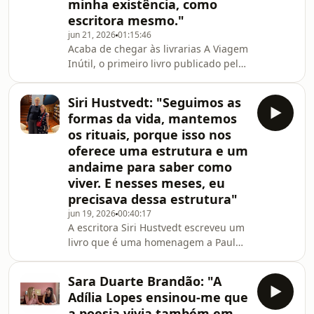
Filosofia ou a poesia, que também
minha existência, como
está presente neste livro. Ficamos a
escritora mesmo."
saber, por exemplo,
jun 21, 2026
01:15:46
Acaba de chegar às livrarias A Viagem
Inútil, o primeiro livro publicado pela
autora argentina Camila Sosa Villada,
e o terceiro a estar disponível para os
Siri Hustvedt: "Seguimos as
leitores portugueses.É um livro que
formas da vida, mantemos
acompanha a sua biografia, a sua
os rituais, porque isso nos
infância e adolescência. A
oferece uma estrutura e um
aprendizagem precoce das letras do
andaime para saber como
alfabeto com o pai, o bom
desempenho escolar e as primeiras
viver. E nesses meses, eu
decepções e traições dos colegas; a
precisava dessa estrutura"
descoberta da lei
jun 19, 2026
00:40:17
A escritora Siri Hustvedt escreveu um
livro que é uma homenagem a Paul
Auster, o também escritor e marido
com quem partilhou a vida durante
Sara Duarte Brandão: "A
43 anos. Chama-se Fantasmas, Um
Adília Lopes ensinou-me que
Livro de Memórias, tem tradução de
a poesia vivia também em