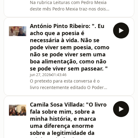
Na rubrica Leituras com Pedro Mexia
de Francês. Foi a mais nova deputada
deste mês Pedro Mexia traz-nos dois
na legislatura em que se estreou, a
livros: Quando me Perguntam Porque
primeira mulher líder da JSD, e é hoje
Escrevo, de Lýdia Davis, com tradução
a mais jovem de
António Pinto Ribeiro: ". Eu
de Maria do Carmo Figueira e edição
acho que a poesia é
Zigurate, e Contar uma História, de
necessária à vida. Não se
Susan Sontag e John Berger, com
pode viver sem poesia, como
edição de Benoit Bourreau, tradução
não se pode viver sem uma
de Alda Rodrigues e edição Relógio
D&#39; Água.Duas propostas
boa alimentação, como não
distintas que, no entanto, dialogam.
se pode viver sem passear. "
Como costuma aco
jun 27, 2026
01:43:46
O pretexto para esta conversa é o
livro recentemente editado O Poder
da Cultura, Questões Permanentes,
edição Temas e Debates. António
Camila Sosa Villada: "O livro
Pinto Ribeiro guia-nos por algumas
fala sobre mim, sobre a
dessas questões e reflexões que
minha história, e marca
atravessam o livro, mas também por
uma diferença enorme
parte da sua biografia, da sua relação
sobre a legitimidade da
com a arte, com o conhecimento, a