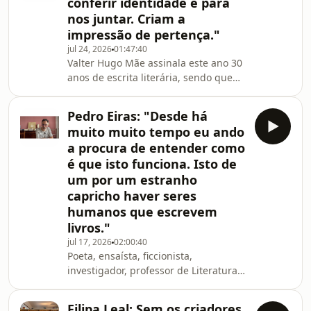
conferir identidade e para
edição especial com códigos QR, que
nos juntar. Criam a
permitem aos leitores verificarem as
impressão de pertença."
inúmeras referências do romance
durante a experiência de leitura. Uma
jul 24, 2026
01:47:40
Valter Hugo Mãe assinala este ano 30
inovação que poderá, quem sabe, ser
anos de escrita literária, sendo que
muito útil aos
nos primeiros 9 publicou apenas
poesia e que quando era criança
Pedro Eiras: "Desde há
queria ser poeta. É por aí que
muito muito tempo eu ando
começamos esta conversa onde, como
a procura de entender como
costuma acontecer, atravessamos
é que isto funciona. Isto de
parte da sua biografia. Falamos sobre
um por um estranho
a infância e a "pressa" de crescer, os
livros (os que escreve e os que lê), a
capricho haver seres
importância da Literatura, da poesia;
humanos que escrevem
mas também
livros."
jul 17, 2026
02:00:40
Poeta, ensaísta, ficcionista,
investigador, professor de Literatura
Portuguesa na Faculdade de Letras da
Universidade do Porto, Pedro Eiras
Filipa Leal: Sem os criadores