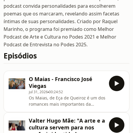
podcast convida personalidades para escolherem
poemas que os marcaram, revelando assim facetas
íntimas de suas personalidades. Criado por Raquel
Marinho, o programa foi premiado como Melhor
Podcast de Arte e Cultura no Podes 2021 e Melhor
Podcast de Entrevista no Podes 2025.
Episódios
O Maias - Francisco José
Viegas
jul 31, 2026
00:24:52
Os Maias, de Eça de Queiroz é um dos
romances mais importantes da
literatura portuguesa, seguramente o
mais importante do século XIX, e
Valter Hugo Mãe: "A arte e a
chega de novo às livrarias com uma
cultura servem para nos
proposta diferente. Trata-se de uma