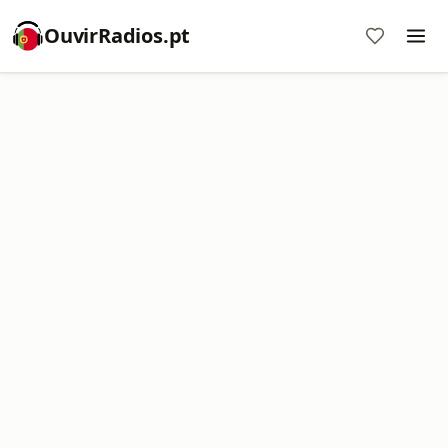
OuvirRadios.pt