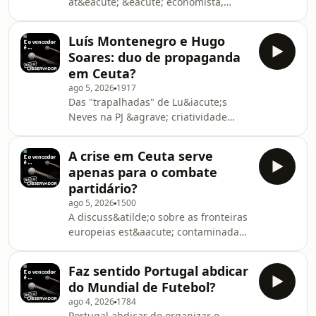
at&eacute; &eacute; economista,
information.
indignou-se com os lucros da banca.
Azar do Rui: os comentadores
Luís Montenegro e Hugo
acharam a demagogia barata e
Soares: duo de propaganda
deram-lhe uma nota t&atilde;o
em Ceuta?
redonda como os lucros de que se
ago 5, 2026
1917
queixa.See omnystudio.com/listener
Das "trapalhadas" de Lu&iacute;s
for privacy information.
Neves na PJ &agrave; criatividade
fiscal de Anadia, a gest&atilde;o
p&uacute;blica parece um "ninho de
A crise em Ceuta serve
vespas". Junta-se as jogadas de
apenas para o combate
Infantino na FIFA e o aproveitamento
partidário?
pol&iacute;tico em Ceuta.See
ago 5, 2026
1500
omnystudio.com/listener for privacy
A discuss&atilde;o sobre as fronteiras
information.
europeias est&aacute; contaminada
por ataques agressivos entre
partidos, que usam o tema como
Faz sentido Portugal abdicar
arma pol&iacute;tica. O PM n&atilde;o
do Mundial de Futebol?
tirar f&eacute;rias &eacute; visto
ago 4, 2026
1784
como uma encena&ccedil;&atilde;o
Portugal abdicar de organizar o