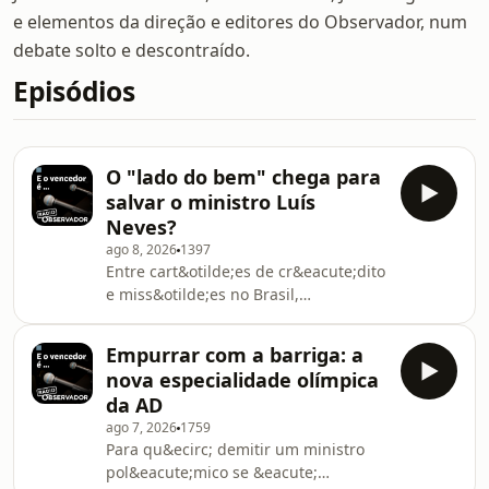
e elementos da direção e editores do Observador, num
debate solto e descontraído.
Episódios
O "lado do bem" chega para
salvar o ministro Luís
Neves?
ago 8, 2026
1397
Entre cart&otilde;es de cr&eacute;dito
e miss&otilde;es no Brasil,
Lu&iacute;s Neves jura que agiu pelo
"lado do bem". O Governo tenta o
Empurrar com a barriga: a
resgate, mas a atmosfera est&aacute;
nova especialidade olímpica
cada vez mais asfixiante para o
da AD
ministro.See omnystudio.com/listener
ago 7, 2026
1759
for privacy information.
Para qu&ecirc; demitir um ministro
pol&eacute;mico se &eacute;