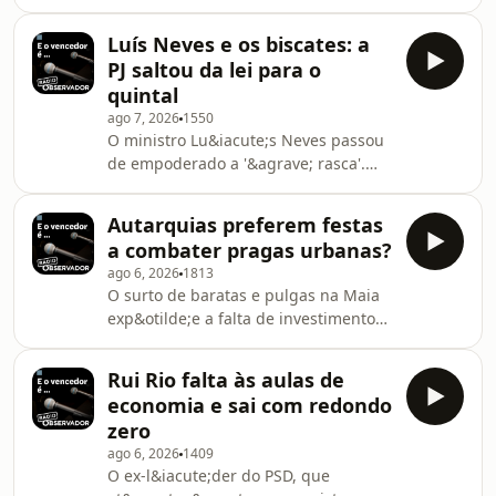
poss&iacute;vel herdar a
t&aacute;tica do "incha e desincha"
Luís Neves e os biscates: a
de Ant&oacute;nio Costa? O atual
PJ saltou da lei para o
executivo aposta forte no desgaste do
quintal
regime &agrave; espera que o tempo
ago 7, 2026
1550
resolva tudo.See
O ministro Lu&iacute;s Neves passou
omnystudio.com/listener for privacy
de empoderado a '&agrave; rasca'.
information.
Entre auditorias e biscates de
empreiteiros em casa dos chefes da
Autarquias preferem festas
PJ, a governa&ccedil;&atilde;o de
a combater pragas urbanas?
Montenegro parece o tal circo onde
ago 6, 2026
1813
"at&eacute; os an&otilde;es
O surto de baratas e pulgas na Maia
crescem".See
exp&otilde;e a falta de investimento
omnystudio.com/listener for privacy
em servi&ccedil;os b&aacute;sicos. A
information.
tens&atilde;o em Ceuta e
Rui Rio falta às aulas de
aus&ecirc;ncia de
economia e sai com redondo
regula&ccedil;&atilde;o europeia
zero
amea&ccedil;am o estado de direito e
ago 6, 2026
1409
a seguran&ccedil;a.See
O ex-l&iacute;der do PSD, que
omnystudio.com/listener for privacy