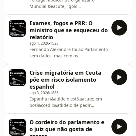
para a plateia.See
Mundial &eacute; "golo
omnystudio.com/listener for privacy
pol&iacute;tico em fora de jogo". Uma
information.
semana ap&oacute;s a
Exames, fogos e PRR: O
vandaliza&ccedil;&atilde;o do
ministro que se esqueceu do
gabinete do Chega, sil&ecirc;ncio e
relatório
aus&ecirc;ncia de solidariedade
ago 4, 2026
1528
pol&iacute;tica tornam caso num
Fernando Alexandre foi ao Parlamento
mist&eacute;rio.See
sem dados, mas com os
omnystudio.com/listener for privacy
milh&otilde;es do PRR no bolso.
information.
Enquanto a Sa&uacute;de trava para
Crise migratória em Ceuta
n&atilde;o errar, na
põe em risco isolamento
Educa&ccedil;&atilde;o corre-se sem
espanhol
amparar quedas.See
ago 3, 2026
1886
omnystudio.com/listener for privacy
Espanha n&atilde;o est&aacute; em
information.
posi&ccedil;&atilde;o de pedir
solidariedade aos parceiros europeus
depois de se isolar. O bra&ccedil;o de
O cordeiro do parlamento e
ferro pol&iacute;tico e a gest&atilde;o
o juiz que não gosta de
de fronteiras amea&ccedil;am a