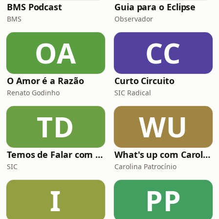
BMS Podcast
Guia para o Eclipse
BMS
Observador
OA
CC
O Amor é a Razão
Curto Circuito
Renato Godinho
SIC Radical
TD
WU
Temos de Falar com Elas
What's up com Carolina Patrocínio
SIC
Carolina Patrocínio
I
PP