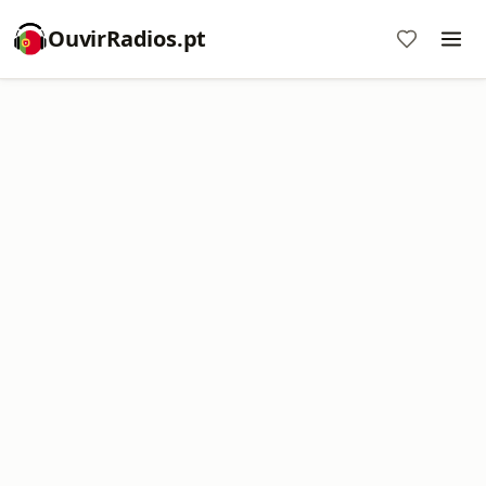
OuvirRadios.pt