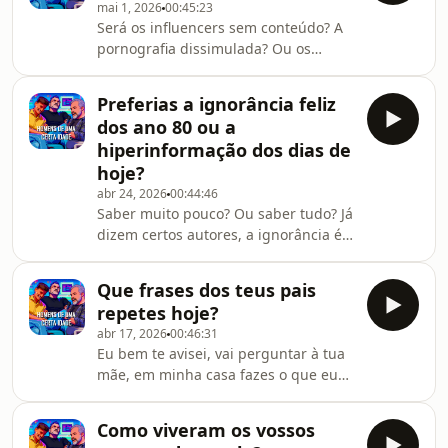
mai 1, 2026
00:45:23
para vos dar descontos!Apliquem o
Será os influencers sem conteúdo? A
código HCI10 para 10% de desconto
pornografia dissimulada? Ou os
em todo o site da Vibrolandia. Em
arautos da desgraça?O Homens de
www.vibrolandia.com, aplicar o cupão
Uma Certa Idade está de volta, agora
no momento da compra.
Preferias a ignorância feliz
no youtube e liberdade total... até
dos ano 80 ou a
para vos dar descontos!Apliquem o
hiperinformação dos dias de
código HCI10 para 10% de desconto
hoje?
em todo o site da Vibrolandia. Em
abr 24, 2026
00:44:46
www.vibrolandia.com, aplicar o cupão
Saber muito pouco? Ou saber tudo? Já
no momento da compra.
dizem certos autores, a ignorância é
uma benção. Será?O Homens de Uma
Certa Idade está de volta, agora no
Que frases dos teus pais
youtube e liberdade total... até para
repetes hoje?
vos dar descontos!Apliquem o código
abr 17, 2026
00:46:31
HCI10 para 10% de desconto em todo
Eu bem te avisei, vai perguntar à tua
o site da Vibrolandia. Em
mãe, em minha casa fazes o que eu
www.vibrolandia.com, aplicar o cupão
digo! São muitas, algumas bem
no momento da compra.
originais. Já as aplicam também?O
Como viveram os vossos
Homens de Uma Certa Idade está de