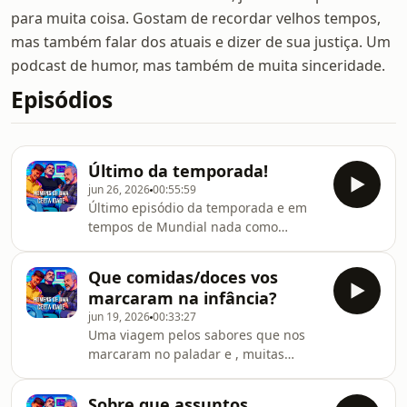
para muita coisa. Gostam de recordar velhos tempos,
mas também falar dos atuais e dizer de sua justiça. Um
podcast de humor, mas também de muita sinceridade.
Episódios
Último da temporada!
jun 26, 2026
00:55:59
Último episódio da temporada e em
tempos de Mundial nada como
abordar o beautifull game e todas as
suas memórias.
Que comidas/doces vos
marcaram na infância?
jun 19, 2026
00:33:27
Uma viagem pelos sabores que nos
marcaram no paladar e , muitas
vezes, na ida à sanita.
Sobre que assuntos