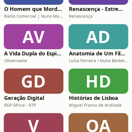
O Homem que Mordeu o Cão
Renascença - Extremamente Desagradável
Rádio Comercial | Nuno Markl
Renascença
AV
AD
A Vida Dupla do Espião Traidor
Anatomia de Um Filme de Terror
Observador
Luísa Ferreira / Nuno Berkeley Cotter
GD
HD
Geração Digital
Histórias de Lisboa
RDP África - RTP
Miguel Franco de Andrade
V
OA