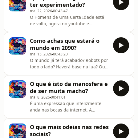
ter experimentado?
descontos!Apliquem o código HCI10
mai 22, 2026
00:43:47
para 10% de desconto em todo o site
O Homens de Uma Certa Idade está
da Vibrolandia. Em
de volta, agora no youtube e
www.vibrolandia.com, aplicar o cupão
liberdade total... até para vos dar
no momento da compra.
descontos!Apliquem o código HCI10
Como achas que estará o
para 10% de desconto em todo o site
mundo em 2090?
da Vibrolandia. Em
mai 15, 2026
00:43:20
www.vibrolandia.com, aplicar o cupão
O mundo já terá acabado? Robots por
no momento da compra.
todo o lado? Haverá base na lua? Ou
tudo na mesma?
O que é isto da manosfera e
de ser muita macho?
mai 8, 2026
00:41:01
É uma expressão que infelizmente
anda nas bocas da internet. A
manosfera, o macho, o machismo...
mas afinal o que é isto? O Homens de
O que mais odeias nas redes
Uma Certa Idade está de volta, agora
sociais?
no youtube e liberdade total... até