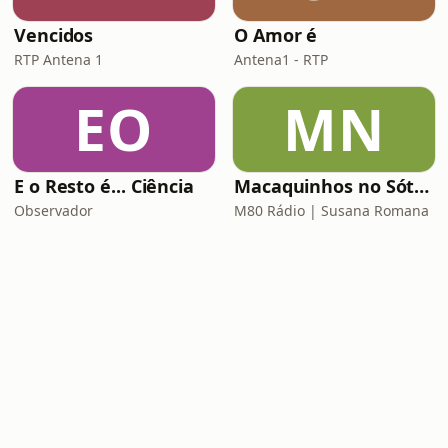
Vencidos
O Amor é
RTP Antena 1
Antena1 - RTP
EO
MN
E o Resto é... Ciência
Macaquinhos no Sótão
Observador
M80 Rádio | Susana Romana