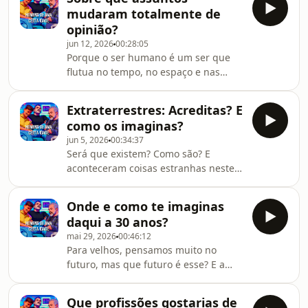
mudaram totalmente de
opinião?
jun 12, 2026
00:28:05
Porque o ser humano é um ser que
flutua no tempo, no espaço e nas
opiniões e a idade também traz isso
mesmo. Coisas que eram... afinal já
Extraterrestres: Acreditas? E
não são.
como os imaginas?
jun 5, 2026
00:34:37
Será que existem? Como são? E
aconteceram coisas estranhas neste
episódio... ou foi disso ou por termos
falado do Bad Bunny
Onde e como te imaginas
daqui a 30 anos?
mai 29, 2026
00:46:12
Para velhos, pensamos muito no
futuro, mas que futuro é esse? E a
fazer o quê?O Homens de Uma Certa
Idade está de volta, agora no youtube
Que profissões gostarias de
e liberdade total... até para vos dar