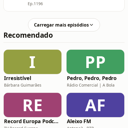
Ep.1196
Carregar mais episódios
Recomendado
I
PP
Irresistível
Pedro, Pedro, Pedro
Bárbara Guimarães
Rádio Comercial | A Bola
RE
AF
Record Europa Podcast
Aleixo FM