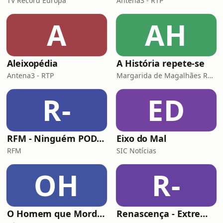
TV Record Europa
Antena3 - RTP
A
AH
Aleixopédia
A História repete-se
Antena3 - RTP
Margarida de Magalhães Ramalho e Lourenço Pereira Coutinho
R-
ED
RFM - Ninguém POD comigo
Eixo do Mal
RFM
SIC Notícias
OH
R-
O Homem que Mordeu o Cão
Renascença - Extremamente Desagradável