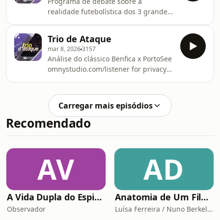
Programa de debate sobre a
omnystudio.com/listener for privacy
realidade futebolística dos 3 grandes
information.
clubes de futebol portugueses, com
apresentação de Marco Hélio. Com
Trio de Ataque
Miguel Guedes, João Gobern e Nuno
mar 8, 2026
3157
Gonçalves.See
Análise do clássico Benfica x PortoSee
omnystudio.com/listener for privacy
omnystudio.com/listener for privacy
information.
information.
Carregar mais episódios
Recomendado
AV
AD
A Vida Dupla do Espião Traidor
Anatomia de Um Filme de Terror
Observador
Luísa Ferreira / Nuno Berkeley Cotter