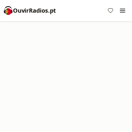
OuvirRadios.pt