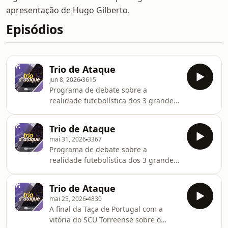
apresentação de Hugo Gilberto.
Episódios
Trio de Ataque
jun 8, 2026
3615
Programa de debate sobre a
realidade futebolística dos 3 grandes
clubes de futebol portugueses, com
apresentação de João Pedro Silva.
Trio de Ataque
Com Miguel Guedes, João Gobern e
mai 31, 2026
3367
Nuno Gonçalves.See
Programa de debate sobre a
omnystudio.com/listener for privacy
realidade futebolística dos 3 grandes
information.
clubes de futebol portugueses, com
apresentação de Marco Hélio. Com
Trio de Ataque
Miguel Guedes, João Gobern e Nuno
mai 25, 2026
4830
Gonçalves.See
A final da Taça de Portugal com a
omnystudio.com/listener for privacy
vitória do SCU Torreense sobre o
information.