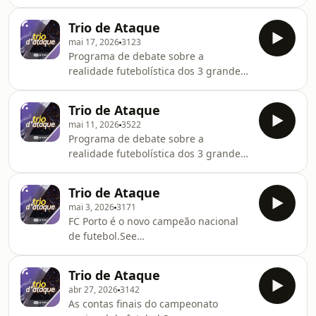
Sporting CP.See
omnystudio.com/listener for privacy
Trio de Ataque
information.
mai 17, 2026
3123
Programa de debate sobre a
realidade futebolística dos 3 grandes
clubes de futebol portugueses, com
apresentação de Marco Hélio. Com
Trio de Ataque
Miguel Guedes, João Gobern e Nuno
mai 11, 2026
3522
Gonçalves.See
Programa de debate sobre a
omnystudio.com/listener for privacy
realidade futebolística dos 3 grandes
information.
clubes de futebol portugueses, com
apresentação de Hugo Gilberto. Com
Trio de Ataque
Miguel Guedes, João Gobern e Nuno
mai 3, 2026
3171
Gonçalves.See
FC Porto é o novo campeão nacional
omnystudio.com/listener for privacy
de futebol.See
information.
omnystudio.com/listener for privacy
information.
Trio de Ataque
abr 27, 2026
3142
As contas finais do campeonato