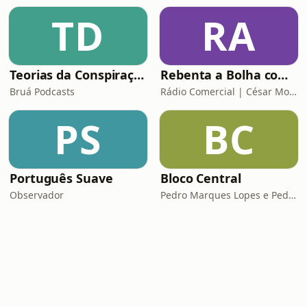
TD
RA
Teorias da Conspiração
Rebenta a Bolha com César Mourão
Bruá Podcasts
Rádio Comercial | César Mourão
PS
BC
Português Suave
Bloco Central
Observador
Pedro Marques Lopes e Pedro Siza Vieira