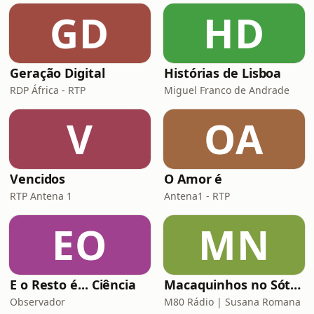
GD
HD
Geração Digital
Histórias de Lisboa
RDP África - RTP
Miguel Franco de Andrade
V
OA
Vencidos
O Amor é
RTP Antena 1
Antena1 - RTP
EO
MN
E o Resto é... Ciência
Macaquinhos no Sótão
Observador
M80 Rádio | Susana Romana