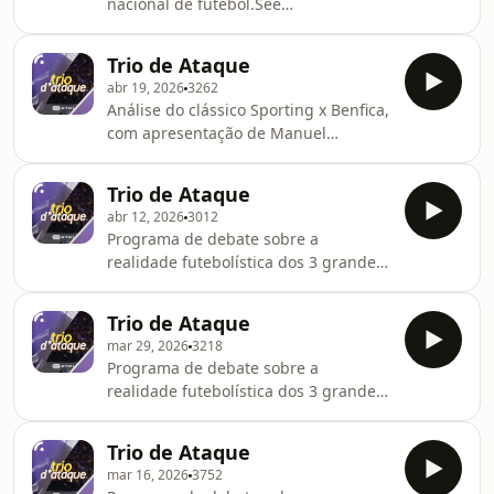
nacional de futebol.See
omnystudio.com/listener for privacy
information.
Trio de Ataque
abr 19, 2026
3262
Análise do clássico Sporting x Benfica,
com apresentação de Manuel
Fernandes Silva. Com Miguel Guedes,
João Gobern e Nuno Gonçalves.See
Trio de Ataque
omnystudio.com/listener for privacy
abr 12, 2026
3012
information.
Programa de debate sobre a
realidade futebolística dos 3 grandes
clubes de futebol portugueses, com
apresentação de Marco Hélio. Com
Trio de Ataque
Miguel Guedes, João Gobern e Nuno
mar 29, 2026
3218
Gonçalves.See
Programa de debate sobre a
omnystudio.com/listener for privacy
realidade futebolística dos 3 grandes
information.
clubes de futebol portugueses, com
apresentação de Marco Hélio. Com
Trio de Ataque
Miguel Guedes, João Gobern e Nuno
mar 16, 2026
3752
Gonçalves.See