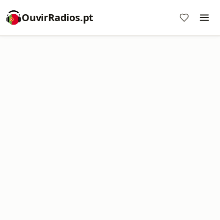
OuvirRadios.pt