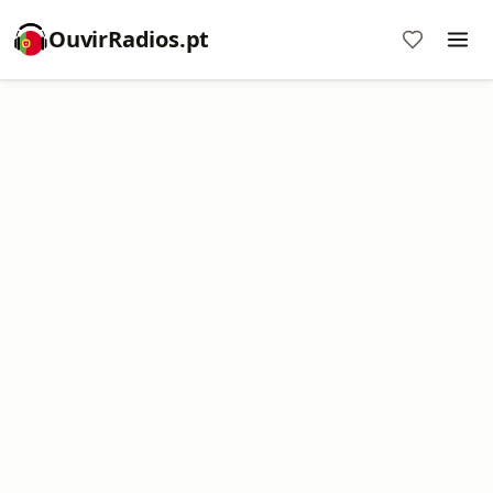
OuvirRadios.pt