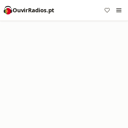
OuvirRadios.pt