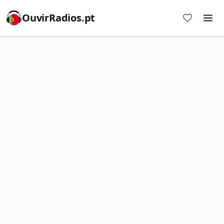
OuvirRadios.pt