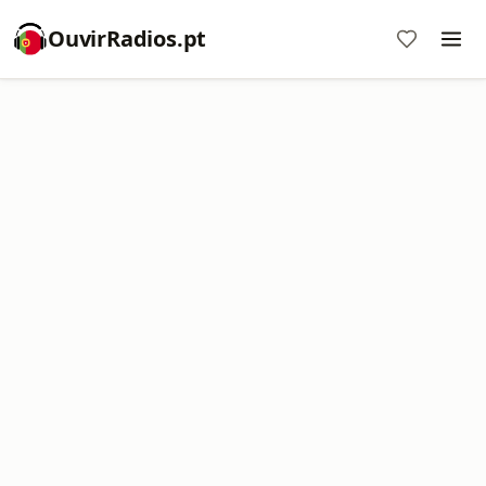
OuvirRadios.pt