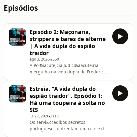
Episódios
Episódio 2: Maçonaria,
strippers e bares de alterne
| A vida dupla do espião
traidor
ago 3, 2026
2550
A Pol&iacute;cia Judici&aacute;ria
mergulha na vida dupla de Frederico
Carvalh&atilde;o Gil e descobre um
padr&atilde;o de gastos em dinheiro
Estreia. "A vida dupla do
vivo que as suas contas
espião traidor". Episódio 1:
banc&aacute;rias oficiais
Há uma toupeira à solta no
simplesmente n&atilde;o explicam.
SIS
Entre idas di&aacute;rias a bares de
jul 27, 2026
2118
striptease e rela&ccedil;&otilde;es
Os servi&ccedil;os secretos
com mulheres da Europa de Leste, o
portugueses enfrentam uma crise de
espi&atilde;o mant&eacute;m uma
seguran&ccedil;a sem precedentes:
fachada de respeitabilidade como m