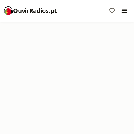
OuvirRadios.pt