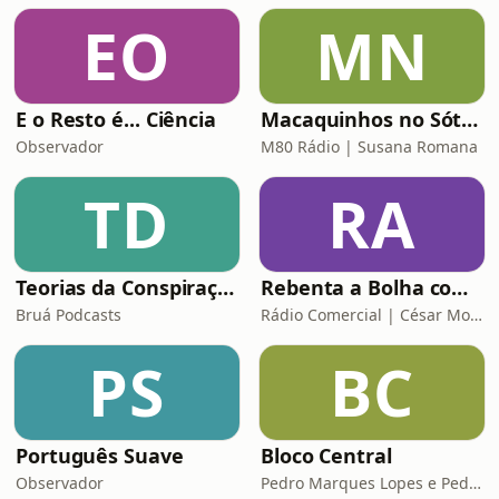
EO
MN
E o Resto é... Ciência
Macaquinhos no Sótão
Observador
M80 Rádio | Susana Romana
TD
RA
Teorias da Conspiração
Rebenta a Bolha com César Mourão
Bruá Podcasts
Rádio Comercial | César Mourão
PS
BC
Português Suave
Bloco Central
Observador
Pedro Marques Lopes e Pedro Siza Vieira