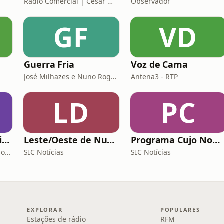
Rádio Comercial | César Mourão
Observador
GF
VD
Guerra Fria
Voz de Cama
José Milhazes e Nuno Rogeiro
Antena3 - RTP
LD
PC
Mixórdia de Temáticas
Leste/Oeste de Nuno Rogeiro
Programa Cujo Nome Estamos Legalmente Impedidos de Dizer
Rádio Comercial | Ricardo Araújo Pereira
SIC Notícias
SIC Notícias
EXPLORAR
POPULARES
Estações de rádio
RFM