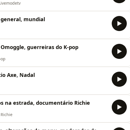
Livemodetv
 general, mundial
 Omoggle, guerreiras do K-pop
pop
io Axe, Nadal
s na estrada, documentário Richie
 Richie