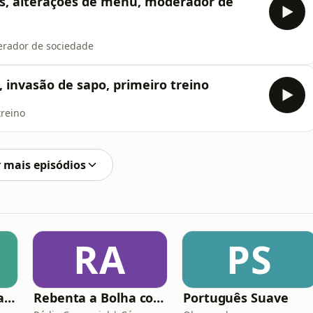
s, alterações de menu, moderador de
erador de sociedade
 invasão de sapo, primeiro treino
treino
 mais episódios
RA
PS
Teorias da Conspiração
Rebenta a Bolha com César Mourão
Português Suave