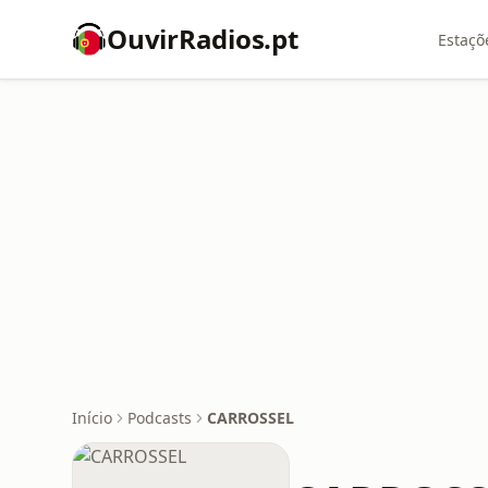
OuvirRadios.pt
Estaçõ
Início
Podcasts
CARROSSEL