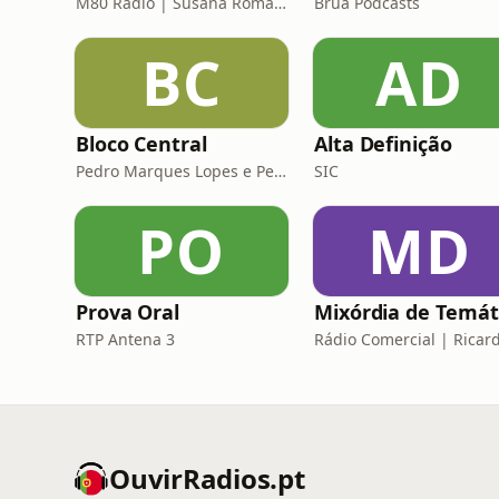
M80 Rádio | Susana Romana
Bruá Podcasts
BC
AD
Bloco Central
Alta Definição
Pedro Marques Lopes e Pedro Siza Vieira
SIC
PO
MD
Prova Oral
RTP Antena 3
OuvirRadios.pt