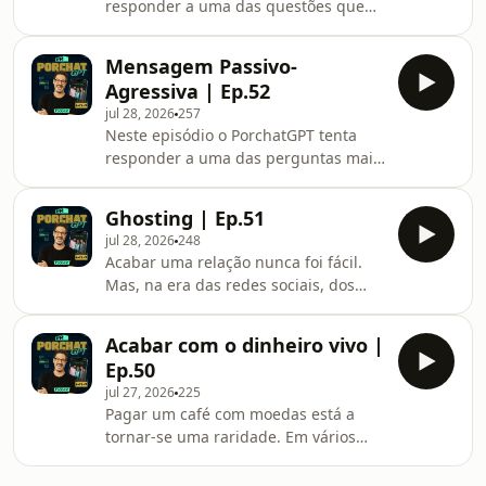
responder a uma das questões que
mais divide opiniões em Portugal:
porque é que tantos brasileiros
Mensagem Passivo-
escolheram viver deste lado do
Agressiva | Ep.52
Atlântico... e porque é que essa
jul 28, 2026
257
convivência continua a gerar tanto
Neste episódio o PorchatGPT tenta
debate.
responder a uma das perguntas mais
complicadas das relações humanas:
como pedir desculpa e recuperar uma
Ghosting | Ep.51
amizade, um namoro ou uma relação
jul 28, 2026
248
familiar depois de uma discussão?
Acabar uma relação nunca foi fácil.
Mas, na era das redes sociais, dos
prints e do ghosting, terminar um
namoro pode ser quase tão
Acabar com o dinheiro vivo |
complicado como mantê-lo. O
Ep.50
PorchatGPT tenta responder à
jul 27, 2026
225
pergunta que muita gente evita: qual
Pagar um café com moedas está a
é a melhor forma de terminar um
tornar-se uma raridade. Em vários
relacionamento?
países europeus, o dinheiro físico é
cada vez menos utilizado e os