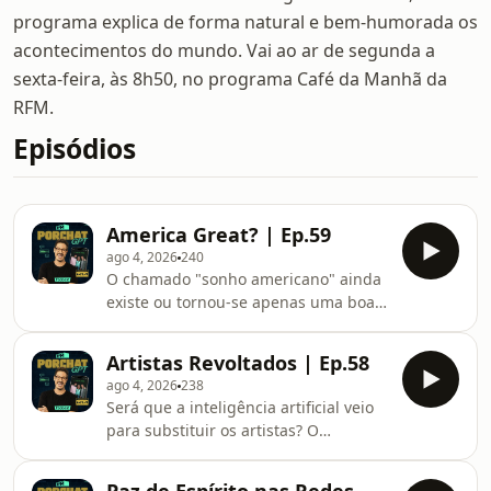
programa explica de forma natural e bem-humorada os
acontecimentos do mundo. Vai ao ar de segunda a
sexta-feira, às 8h50, no programa Café da Manhã da
RFM.
Episódios
America Great? | Ep.59
ago 4, 2026
240
O chamado "sonho americano" ainda
existe ou tornou-se apenas uma boa
campanha de marketing? Neste
episódio, o PorchatGPT analisa uma
Artistas Revoltados | Ep.58
das ideias mais influentes da história
ago 4, 2026
238
recente e tenta perceber se ainda faz
Será que a inteligência artificial veio
sentido acreditar que trabalhar muito
para substituir os artistas? O
é suficiente para alcançar o sucesso.
PorchatGPT mergulha num dos
debates mais polémicos da