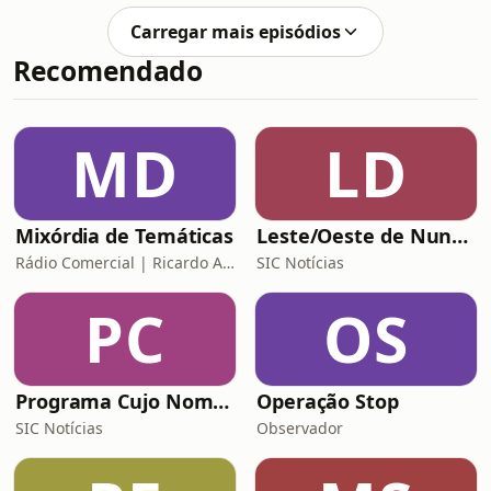
pagamentos digitais dominam o dia a
Carregar mais episódios
dia. Neste episódio, o PorchatGPT
Recomendado
analisa o desaparecimento das notas
e moedas.
MD
LD
Mixórdia de Temáticas
Leste/Oeste de Nuno Rogeiro
Rádio Comercial | Ricardo Araújo Pereira
SIC Notícias
PC
OS
Programa Cujo Nome Estamos Legalmente Impedidos de Dizer
Operação Stop
SIC Notícias
Observador