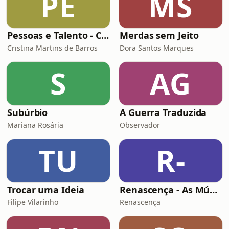
PE
MS
Pessoas e Talento - Conversas inspiradoras sobre gestão de pessoas
Merdas sem Jeito
Cristina Martins de Barros
Dora Santos Marques
S
AG
Subúrbio
A Guerra Traduzida
Mariana Rosária
Observador
TU
R-
Trocar uma Ideia
Renascença - As Músicas Espetaculares de Natal
Filipe Vilarinho
Renascença