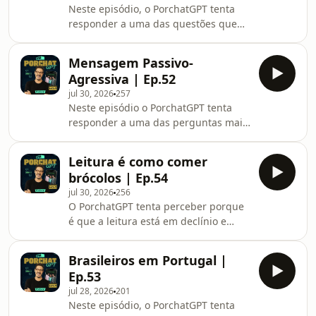
Neste episódio, o PorchatGPT tenta
responder a uma das questões que
mais divide opiniões em Portugal:
porque é que tantos brasileiros
Mensagem Passivo-
escolheram viver deste lado do
Agressiva | Ep.52
Atlântico... e porque é que essa
jul 30, 2026
257
convivência continua a gerar tanto
Neste episódio o PorchatGPT tenta
debate.
responder a uma das perguntas mais
complicadas das relações humanas:
como pedir desculpa e recuperar uma
Leitura é como comer
amizade, um namoro ou uma relação
brócolos | Ep.54
familiar depois de uma discussão?
jul 30, 2026
256
O PorchatGPT tenta perceber porque
é que a leitura está em declínio e
como as redes sociais, os vídeos
curtos e a disputa constante pela
Brasileiros em Portugal |
nossa atenção estão a mudar a forma
Ep.53
como consumimos informação.
jul 28, 2026
201
Neste episódio, o PorchatGPT tenta