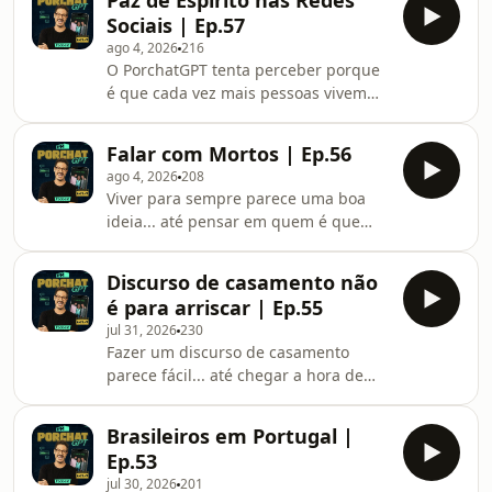
Paz de Espírito nas Redes
atualidade e tenta perceber se a IA
Sociais | Ep.57
está a revolucionar a criatividade... ou
ago 4, 2026
216
apenas a reciclar aquilo que os
O PorchatGPT tenta perceber porque
humanos já fizeram.
é que cada vez mais pessoas vivem
em estado de alerta permanente e se
estamos realmente perante uma
Falar com Mortos | Ep.56
epidemia de ansiedade ou apenas um
ago 4, 2026
208
reflexo dos tempos em que vivemos.
Viver para sempre parece uma boa
ideia... até pensar em quem é que
também vai lá estar. Neste episódio, o
PorchatGPT analisa a indústria da
Discurso de casamento não
longevidade e a corrida dos
é para arriscar | Ep.55
milionários para travar o
jul 31, 2026
230
envelhecimento.
Fazer um discurso de casamento
parece fácil... até chegar a hora de
pegar no microfone. Neste episódio, o
PorchatGPT explica como escrever um
Brasileiros em Portugal |
discurso emocionante, divertido e
Ep.53
sem cair nos clichés.
jul 30, 2026
201