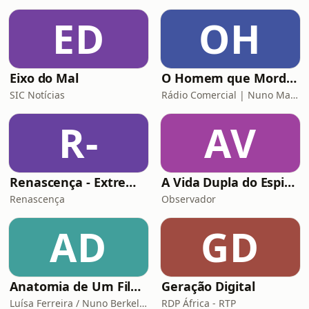
ED
OH
Eixo do Mal
O Homem que Mordeu o Cão
SIC Notícias
Rádio Comercial | Nuno Markl
R-
AV
Renascença - Extremamente Desagradável
A Vida Dupla do Espião Traidor
Renascença
Observador
AD
GD
Anatomia de Um Filme de Terror
Geração Digital
Luísa Ferreira / Nuno Berkeley Cotter
RDP África - RTP