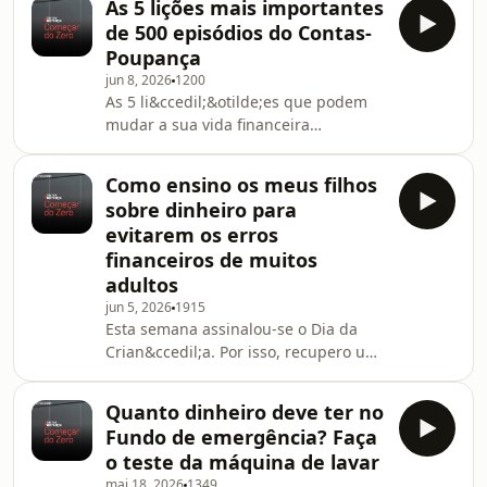
As 5 lições mais importantes
ser&aacute; mesmo t&atilde;o simples
de 500 episódios do Contas-
como parece? Neste epis&oacute;dio
Poupança
do Contas-poupan&ccedil;a, analiso
jun 8, 2026
1200
os principais pontos fortes e as
As 5 li&ccedil;&otilde;es que podem
limita&ccedil;&otilde;es desta oferta.
mudar a sua vida financeira
Explico, em linguagem simples, o que
Cheg&aacute;mos ao epis&oacute;dio
acontece ao dinheiro que deposita,
500 do podcast Contas-
como funciona a prote&cced
Como ensino os meus filhos
Poupan&ccedil;a. S&atilde;o centenas
sobre dinheiro para
de entrevistas, de perguntas
evitarem os erros
respondidas e muitas
financeiros de muitos
hist&oacute;rias de pessoas que
adultos
conseguiram melhorar a sua vida
financeira com pequenas
jun 5, 2026
1915
Esta semana assinalou-se o Dia da
mudan&ccedil;as de h&aacute;bitos e
Crian&ccedil;a. Por isso, recupero um
algumas decis&otilde;es mais
epis&oacute;dio do ano passado que
informadas. Neste epis&oacute;dio
continua t&atilde;o atual hoje como
espec
Quanto dinheiro deve ter no
quando foi gravado. Muitos adultos
Fundo de emergência? Faça
chegam aos 30, 40 ou 50 anos sem
o teste da máquina de lavar
nunca terem aprendido conceitos
mai 18, 2026
1349