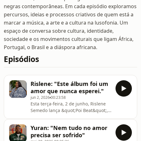
negras contemporâneas. Em cada episódio exploramos
percursos, ideias e processos criativos de quem está a
marcar a música, a arte e a cultura na lusofonia. Um
espaço de conversa sobre cultura, identidade,
sociedade e os movimentos culturais que ligam África,
Portugal, o Brasil e a diáspora africana.
Episódios
Rislene: "Este álbum foi um
amor que nunca esperei."
jun 2, 2026
00:23:58
Esta terça-feira, 2 de junho, Rislene
Semedo lança &quot;Poi Beat&quot;, o
seu álbum de estreia. Construído em
três anos, entre Portugal, Cabo Verde
Yuran: "Nem tudo no amor
e França, o disco reúne quinze faixas
precisa ser sofrido"
onde o rap, o trap e o drill se cruzam