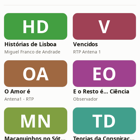
a sua linhagem e assume o Zamba
como símbolo de memória,
consciência e missão.A transformação
HD
V
que viveu nos últimos anos tornou-se
não apenas musical, mas também
Histórias de Lisboa
Vencidos
Miguel Franco de Andrade
RTP Antena 1
OA
EO
O Amor é
E o Resto é... Ciência
Antena1 - RTP
Observador
MN
TD
Macaquinhos no Sótão
Teorias da Conspiração