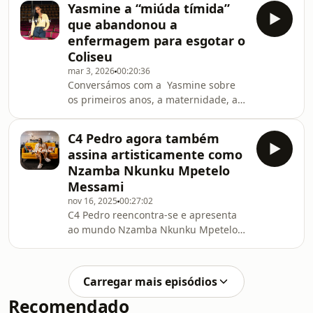
cruza tecnologia, estratégia e
Yasmine a “miúda tímida”
papéis, a sua vida é atravessada por
pensamento crít
que abandonou a
perdas precoces, deslocações,
enfermagem para esgotar o
escolhas improváveis e reinvenções
Coliseu
sucessivas que se acumulam
mar 3, 2026
00:20:36
silenciosamente na forma como
Conversámos com a Yasmine sobre
ocupa os espaços por onde
os primeiros anos, a maternidade, a
passa.Nasceu em Luanda, em plena
saída da label, o que significa chegar
guerra civil, perdeu os pais muito
aqui sem ter abdicado de nada que
cedo e tornou-se
C4 Pedro agora também
fosse seu e a forma como construiu a
assina artisticamente como
carreira ao seu ritmo, quando a
Nzamba Nkunku Mpetelo
indústria puxava noutro
Messami
sentido.Largou o curso de
nov 16, 2025
00:27:02
enfermagem em Londres para vir
C4 Pedro reencontra-se e apresenta
viver um sonho. Disse à mãe para
ao mundo Nzamba Nkunku Mpetelo
confiar, voltou a Portugal e começou
Messami a identidade que o aproxima
pelos covers. Quase dez anos depois,
das suas raízes e da espiritualidade
a
que hoje orienta seu percurso. O
Carregar mais episódios
artista mergulha num processo
Recomendado
profundo de autodescoberta, revisita