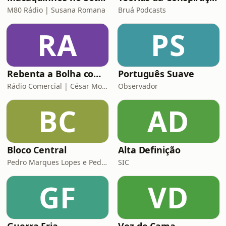
M80 Rádio | Susana Romana
Bruá Podcasts
RA
PS
Rebenta a Bolha com César Mourão
Português Suave
Rádio Comercial | César Mourão
Observador
BC
AD
Bloco Central
Alta Definição
Pedro Marques Lopes e Pedro Siza Vieira
SIC
GF
VD