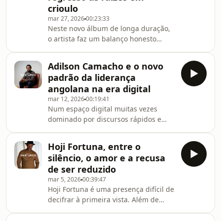
crioulo
voz.Neste vídeo, discutimos: * 🌍 A
mar 27, 2026
00:23:33
dificuldade de "assobiar para o lado"
Neste novo álbum de longa duração,
perante a dureza do mundo atual. *
o artista faz um balanço honesto
❤️ O amor de pai como âncora e
entre a memória, a identidade e a
motor de espera
inquietação política. Nesta entrevista
Adilson Camacho e o novo
exclusiva à BANTUMEN, conduzida
padrão da liderança
por Wilds Gomes, Carlão mergulha no
angolana na era digital
que o tempo lhe deixou no corpo e na
mar 12, 2026
00:19:41
voz.Neste vídeo, discutimos: * 🌍 A
Num espaço digital muitas vezes
dificuldade de &quot;assobiar para o
dominado por discursos rápidos e
lado&quot; perante a dureza do
tendências passageiras, Adilson
mundo atual. * ❤️ O amor de pai
Camacho tem vindo a afirmar-se como
como âncora e motor
Hoji Fortuna, entre o
uma das vozes mais consistentes
silêncio, o amor e a recusa
sobre liderança, gestão e
de ser reduzido
transformação institucional em
mar 5, 2026
00:39:47
Angola.Engenheiro informático,
Hoji Fortuna é uma presença difícil de
gestor de projetos e professor
decifrar à primeira vista. Além de
internacional convidado na Summit
uma carreira carregada de
Business School, em Lisboa, Adilson
transformações e sucessões de