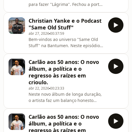
para fazer "Lágrima". Fechou a porta,
projeto mais completo e mais pessoal
baixou a luz e, além dos seus, deixou
da sua carreira, marcado por
entrar os sentimentos dos
colaborações co
Christian Yanke e o Podcast
compositores, das cantoras de
"Same Old Stuff"
outrora e das mornas que foi resgatar
abr 27, 2026
00:37:59
do esquecimento.Este terceiro álbum
Bem-vindos ao universo "Same Old
da artista cabo-verdiana reúne 13
Stuff" na Bantumen. Neste episódio
mornas, feitas apenas com cordas, e
introdutório, recebemos Christian
nasce de um processo
Yanke para uma conversa honesta
profundamente emocional. “Este
Carlão aos 50 anos: O novo
sobre o estado da música, a
disco não é para ouvir, é para sentir
álbum, a política e o
necessidade de crítica estruturada no
regresso às raízes em
Hip-Hop e a sua própria jornada na
crioulo.
comunicação.Falamos das polémicas
abr 22, 2026
00:23:33
do rap americano (Drake, Kendrick,
Neste novo álbum de longa duração,
Jay-Z) , do impacto de figuras como
o artista faz um balanço honesto
Prodígio e Valete , e do que podemos
entre a memória, a identidade e a
esperar deste novo espa
inquietação política. Nesta entrevista
Carlão aos 50 anos: O novo
exclusiva à BANTUMEN, conduzida
álbum, a política e o
por Wilds Gomes, Carlão mergulha no
regresso às raízes em
que o tempo lhe deixou no corpo e na