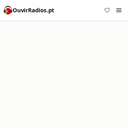
OuvirRadios.pt