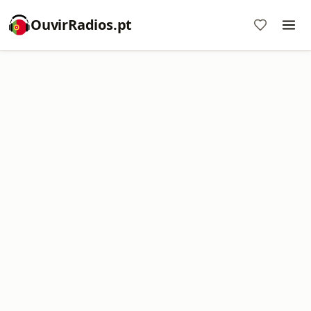
OuvirRadios.pt