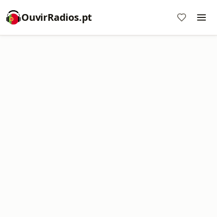
OuvirRadios.pt