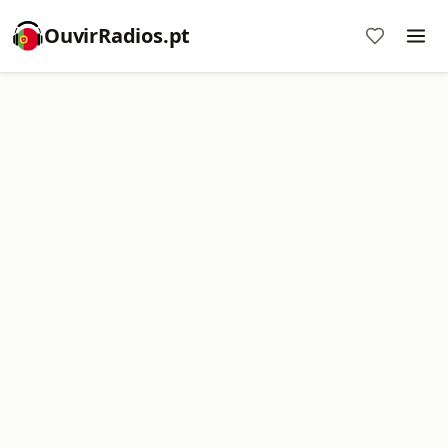
OuvirRadios.pt