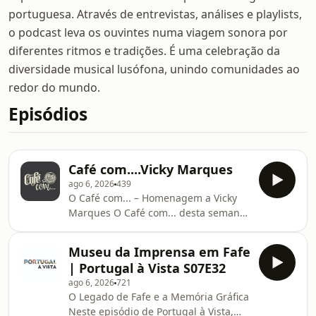
portuguesa. Através de entrevistas, análises e playlists,
o podcast leva os ouvintes numa viagem sonora por
diferentes ritmos e tradições. É uma celebração da
diversidade musical lusófona, unindo comunidades ao
redor do mundo.
Episódios
Café com....Vicky Marques
ago 6, 2026
439
O Café com... – Homenagem a Vicky
Marques O Café com... desta semana
é uma emocionante e profunda
homenagem a um verdadeiro ícone
Museu da Imprensa em Fafe
da percussão portuguesa que nos
| Portugal à Vista S07E32
deixou recentemente: Vicky Marques.
ago 6, 2026
721
Como justo reconhecimento pelo seu
O Legado de Fafe e a Memória Gráfica
legado inestimável na música
Neste episódio de Portugal à Vista,