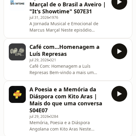
Marçal de o Brasil a Aveiro |
Exposição Fórmula Mágica, acolhida
"It's Showtime" S07E31
pelo prestigiado Museu do Caramulo.
jul 31, 2026
1976
Esta iniciativa histórica celebra os 75
A Jornada Musical e Emocional de
anos do nascimento da Fórmula 1
Marcus Marçal Neste episódio
através da maior mostra alguma vez
imperdível do programa "It's
realizada em Portugal dedicada à
Showtime", conversamos com o
categoria rainha do automob
Café com...Homenagem a
talentoso artista Marcus Marçal sobre
Luís Represas
a sua fascinante viagem musical e
jul 29, 2026
321
pessoal, desde as suas raízes no sul
Café Com: Homenagem a Luís
do Brasil até se estabelecer na
Represas Bem-vindo a mais um
vibrante região de Aveiro, em
episódio especial de Café Com na
Portugal. De Raízes Gaúchas à Cena
Camões Rádio. Nesta edição
Musical em Portugal Marcus partilha
A Poesia e a Memória da
imperdível, preparamos uma sentida
memórias marcantes da infância, o
Diáspora com Kito Aras |
homenagem à vida e à obra de Luís
imp
Mais do que uma conversa
Represas, uma das vozes mais
S04E07
marcantes e inconfundíveis da
jul 29, 2026
3284
música portuguesa. Uma Viagem
Memória, Poesia e a Diáspora
Pelas Memórias e Canções Ao longo
Angolana com Kito Aras Neste
deste episódio, recordamos o
episódio imperdível de Mais do que