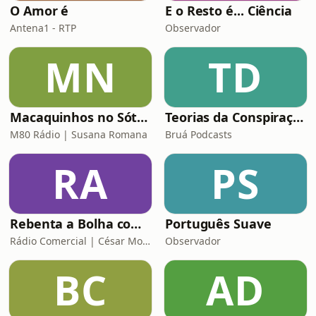
O Amor é
E o Resto é... Ciência
Antena1 - RTP
Observador
MN
TD
Macaquinhos no Sótão
Teorias da Conspiração
M80 Rádio | Susana Romana
Bruá Podcasts
RA
PS
Rebenta a Bolha com César Mourão
Português Suave
Rádio Comercial | César Mourão
Observador
BC
AD