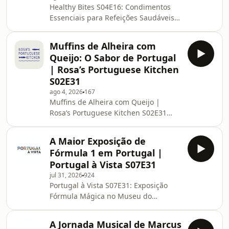
Healthy Bites S04E16: Condimentos
Michaelidis, president-elect of the
Essenciais para Refeições Saudáveis
Toronto Regional Real Estate Board
Quer transformar pratos simples em
(TRREB), to explore the fascinating
verdadeiras experiências
evolution of the housing market in
Muffins de Alheira com
gastronómicas sem comprometer a
Toronto, professiona
Queijo: O Sabor de Portugal
sua saúde? No episódio desta semana
| Rosa’s Portuguese Kitchen
do Healthy Bites, emitido em exclusivo
S02E31
na CamoesTV+, a nutricionista Ana
ago 4, 2026
167
Lucas Rebelo revela os cinco
Muffins de Alheira com Queijo |
condimentos essenciais que não
Rosa’s Portuguese Kitchen S02E31
podem faltar na sua dispensa. O
Bem-vindos a mais um episódio
Segredo Está nos Detalhes Muitas pes
imperdível de Rosa’s Portuguese
A Maior Exposição de
Kitchen na CamoesTV+. Hoje, vamos
Fórmula 1 em Portugal |
preparar uns deliciosos Muffins de
Portugal à Vista S07E31
Alheira com Queijo, combinando o
jul 31, 2026
924
melhor da culinária tradicional
Portugal à Vista S07E31: Exposição
portuguesa com a praticidade e
Fórmula Mágica no Museu do
sofisticação de uns queques salgados
Caramulo Neste episódio imperdível
e irresistíveis. A alheira traz aquele
do programa Portugal à Vista, damos
sabor autêntico e inconfundível
A Jornada Musical de Marcus
a conhecer a impressionante