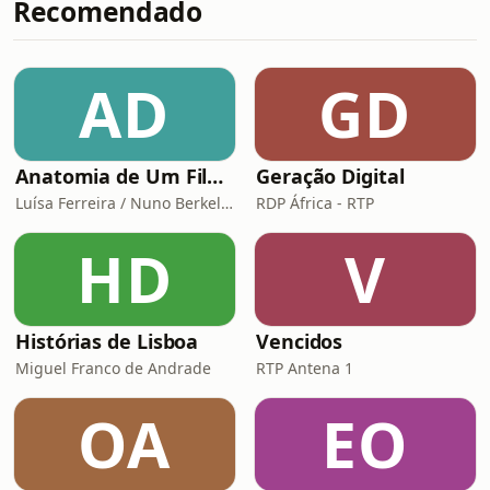
Recomendado
tradicional que traz o verdadeiro
sabor de Portugal diretamente para a
sua mesa: um delicioso frango assado
à portuguesa com batatinhas
AD
GD
douradas. É um prato simples,
reconfortante e perfeito para
partilhar
Anatomia de Um Filme de Terror
Geração Digital
Luísa Ferreira / Nuno Berkeley Cotter
RDP África - RTP
HD
V
Histórias de Lisboa
Vencidos
Miguel Franco de Andrade
RTP Antena 1
OA
EO