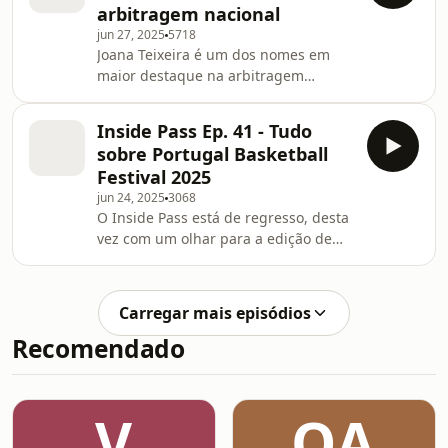
arbitragem nacional
:)#buzzerbeater #boxout
jun 27, 2025
5718
#basquetebol #baloncesto
Joana Teixeira é um dos nomes em
#basketball #basquete
maior destaque na arbitragem
#womenbasketball
nacional e por isso veio ao Inside Pass
para nos revelar tudo sobre o seu
Inside Pass Ep. 41 - Tudo
enorme percurso. Entra em
sobre Portugal Basketball
https://cincoclipboards.pt/?
Festival 2025
srsltid=AfmBOoqc9EqH-
jun 24, 2025
3068
phtwMpLZE0ECQoFvx1pt501V4Jh9eONK81Y7MqRTB
O Inside Pass está de regresso, desta
e não percas os melhores produtos do
vez com um olhar para a edição de
mercado :)#cincoclipboards
2025 do Portugal Basketball Festival.
#basquetebol #basquete #baloncesto
Francisco Ortigão veio ao Buzzer
#basketball #womenbasketball
Beater para nos revelar tudo sobre
Carregar mais episódios
um dos maiores torneios
Recomendado
nacionais.Segue-nos e não percas
nada :)#basquetebol #baloncesto
#basketball #basquete
#womenbasketball
V
OA