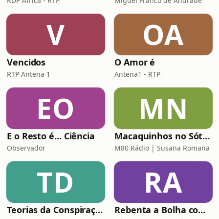
RDP África - RTP
Miguel Franco de Andrade
V
OA
Vencidos
O Amor é
RTP Antena 1
Antena1 - RTP
EO
MN
E o Resto é... Ciência
Macaquinhos no Sótão
Observador
M80 Rádio | Susana Romana
TD
RA
Teorias da Conspiração
Rebenta a Bolha com César Mourão