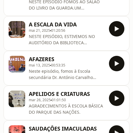
NESTE EPISÓDIO FOMOS AO SALÃO
DO LIVRO DA GUARDA.UM
AGRADECIMENTO ESPECIAL PELO
CONVITE.OBRIGADO.
A ESCALA DA VIDA
mai 21, 2025
01:20:56
NESTE EPISÓDIO, ESTIVEMOS NO
AUDITÓRIO DA BIBLIOTECA
MUNICIPAL DE FARO, A CONVITE DA
ORGANIZAÇÃO DA PRIMAVERA
AFAZERES
LITERÁRIA. UM AGRADECIMENTO
mai 13, 2025
00:53:35
ESPECIAL A ELES E A QUEM
Neste episódio, fomos à Escola
COMPARECEU. OBRIGADO.
secundária Dr. António Carvalho
Figueiredo em Loures.Um
agradecimento especial à associação
APELIDOS E CRIATURAS
de estudantes pelo convite.Obrigado
mar 26, 2025
01:01:50
AGRADECIMENTOS À ESCOLA BÁSICA
DO PARQUE DAS NAÇÔES.
SAUDAÇÔES IMACULADAS