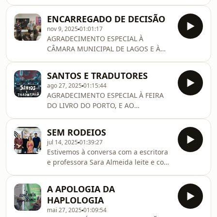
LEYA.
ENCARREGADO DE DECISÃO
nov 9, 2025
01:01:17
AGRADECIMENTO ESPECIAL À
CÂMARA MUNICIPAL DE LAGOS E À
ESCOLA SECUNDÁRIA GIL EANES.
SANTOS E TRADUTORES
ago 27, 2025
01:15:44
AGRADECIMENTO ESPECIAL À FEIRA
DO LIVRO DO PORTO, E AO
INTÉRPRETE DE LÍNGUA GESTUAL
PORTUGUESA, JORGE FERREIRA.
SEM RODEIOS
jul 14, 2025
01:39:27
Estivemos à conversa com a escritora
e professora Sara Almeida leite e com
o cruciverbalista Paulo Freixinho
acerca do seu novo livro &quot; 100
A APOLOGIA DA
maneiras de melhorares o teu
HAPLOLOGIA
português&quot;.Um agradecimento
mai 27, 2025
01:09:54
especial a eles.