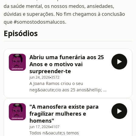
da saúde mental, os nossos medos, ansiedades,
dúvidas e superações. No fim chegamos à conclusão
que #somostodosmalucos.
Episódios
Abriu uma funerária aos 25
Anos e o motivo vai
surpreender-te
jun 24, 2026
3572
A Joana Ramos criou o seu
neg&oacute;cio aos 25 anos&hellip; e
voc&ecirc;s ouvem isto e pensam, ok,
uma jovem influencer&hellip; deve
"A manosfera existe para
ser cosm&eacute;tica. &Eacute;
fragilizar mulheres e
quase&hellip; a Joana abriu uma
homens"
funer&aacute;ria e o motivo &eacute;
jun 17, 2026
4107
especial...See
Todos n&oacute;s temos
omnystudio.com/listener for privacy