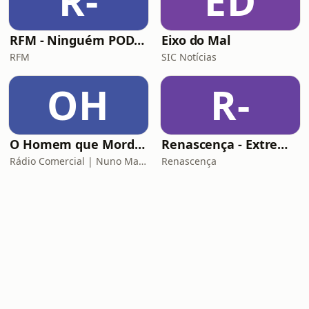
R-
ED
RFM - Ninguém POD comigo
Eixo do Mal
RFM
SIC Notícias
OH
R-
O Homem que Mordeu o Cão
Renascença - Extremamente Desagradável
Rádio Comercial | Nuno Markl
Renascença