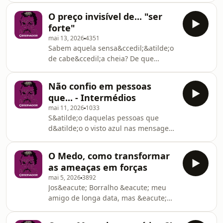
Foi assim que cheguei at&eacute;
f&iacute;sicos e de gest&atilde;o
&agrave; Isaura Martins.See
O preço invisível de... "ser
emocional que s&oacute; percebemos
omnystudio.com/listener for privacy
forte"
mais tarde onde v&ecirc;m!See
in
mai 13, 2026
4351
omnystudio.com/listener for privacy
Sabem aquela sensa&ccedil;&atilde;o
information.
de cabe&ccedil;a cheia? De que
parece que nem h&aacute; tempo
para organizar as ideias. H&aacute;
Não confio em pessoas
quem d&ecirc; o nome de
que... - Intermédios
exaust&atilde;o ou carga mental,
mai 11, 2026
1033
vamos esclarecer isto tudo.See
S&atilde;o daquelas pessoas que
omnystudio.com/listener for privacy
d&atilde;o o visto azul nas mensagens
information.
do whatsapp? Ou nem por isso? E
porqu&ecirc;?See
O Medo, como transformar
omnystudio.com/listener for privacy
as ameaças em forças
information.
mai 5, 2026
3892
Jos&eacute; Borralho &eacute; meu
amigo de longa data, mas &eacute;
tamb&eacute;m e antes disso
marketeer, a mente por tr&aacute;s