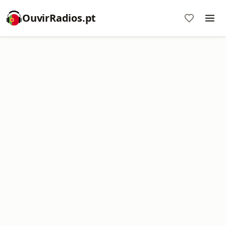
OuvirRadios.pt