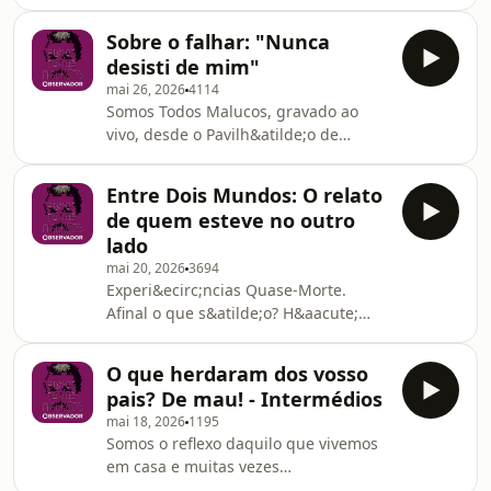
quantos de n&oacute;s ouvimos isso.
tamb&eacute;m que vamos falar. Juli
Mas ser&aacute; que n&atilde;o nos
Lanser MayerSee
Sobre o falhar: "Nunca
podemos mesmo queixar?&nbsp;See
omnystudio.com/listener for privacy
desisti de mim"
omnystudio.com/listener for privacy
information.
mai 26, 2026
4114
information.
Somos Todos Malucos, gravado ao
vivo, desde o Pavilh&atilde;o de
Portugal no
&ldquo;Experimenta&nbsp;o&nbsp;Futuro&rdquo;,
Entre Dois Mundos: O relato
sobre o falhar, de como ele faz parte
de quem esteve no outro
da vida. E quem melhor para falar
lado
deste tema do que algu&eacute;m
mai 20, 2026
3694
que nunca falhou! Segundo a
Experi&ecirc;ncias Quase-Morte.
perspectiva de outros colegas, diz ela,
Afinal o que s&atilde;o? H&aacute;
Telma Monteiro.See
document&aacute;rios, filmes,
omnystudio.com/listener for privacy
s&eacute;ries, reportagens que
information.
O que herdaram dos vosso
retratam o tema, mas sobretudo
pais? De mau! - Intermédios
sempre fora de Portugal. Por isso quis
mai 18, 2026
1195
procurar quem tivesse vivido esta
Somos o reflexo daquilo que vivemos
experi&ecirc;ncia e a quisesse
em casa e muitas vezes
partilhar&hellip; em portugu&ecirc;s.
transportamos tra&ccedil;os