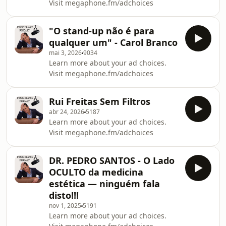
Visit megaphone.fm/adchoices
00:03:00 Saída da Ryanair — impacto
económico nos Açores 00:05:00
Manhãs da C
"O stand-up não é para
qualquer um" - Carol Branco
mai 3, 2026
9034
Learn more about your ad choices.
Visit megaphone.fm/adchoices
Rui Freitas Sem Filtros
abr 24, 2026
5187
Learn more about your ad choices.
Visit megaphone.fm/adchoices
DR. PEDRO SANTOS - O Lado
OCULTO da medicina
estética — ninguém fala
disto!!!
nov 1, 2025
5191
Learn more about your ad choices.