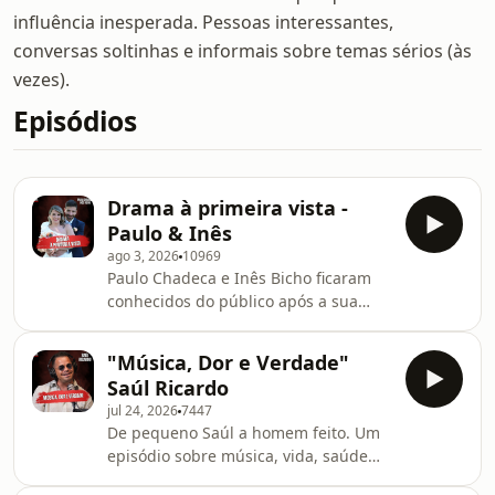
influência inesperada. Pessoas interessantes,
conversas soltinhas e informais sobre temas sérios (às
vezes).
Episódios
Drama à primeira vista -
Paulo & Inês
ago 3, 2026
10969
Paulo Chadeca e Inês Bicho ficaram
conhecidos do público após a sua
participação no programa da SIC "
Casados à Primeira Vista" falam do
"Música, Dor e Verdade"
estado atual deste programa e como
Saúl Ricardo
a televisão promove e vive da
jul 24, 2026
7447
discórdia e das tensões que ela
De pequeno Saúl a homem feito. Um
mesmo provoca. Learn more about
episódio sobre música, vida, saúde
your ad choices. Visit
mental, o carinho de Pinto da Costa a
megaphone.fm/adchoices