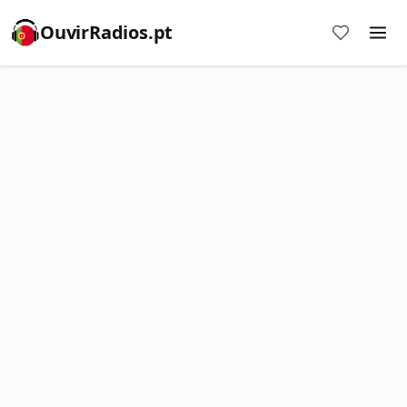
OuvirRadios.pt