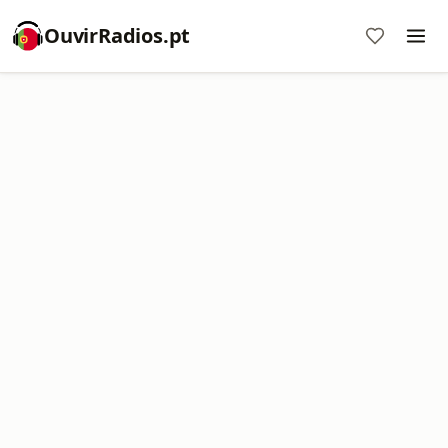
OuvirRadios.pt