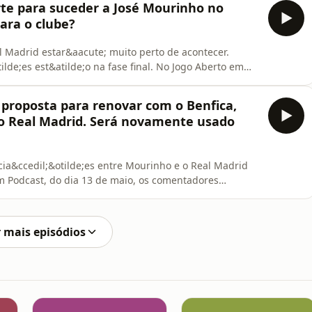
rte para suceder a José Mourinho no
para o clube?
 Madrid estar&aacute; muito perto de acontecer.
lde;es est&atilde;o na fase final. No Jogo Aberto em
s Lu&iacute;s Aguilar, Marco Caneira, Pedro Henriques
s refor&ccedil;os do Sporting, que se est&aacute; a
 proposta para renovar com o Benfica,
ao Real Madrid. Será novamente usado
ia&ccedil;&otilde;es entre Mourinho e o Real Madrid
em Podcast, do dia 13 de maio, os comentadores
o Henriques analisaram os nomes que surgem para
azar no Sporting e, ainda, a poss&iacute;vel
 mais episódios