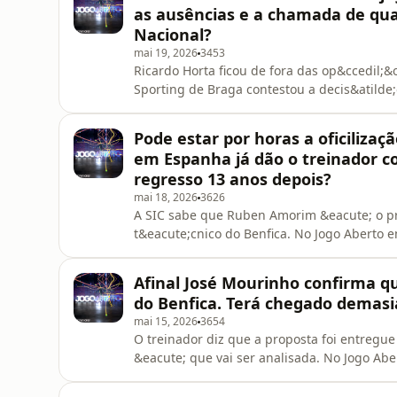
Guimar&atilde;es analisaram aind
as ausências e a chamada de qua
Nacional?
mai 19, 2026
3453
Ricardo Horta ficou de fora das op&ccedil;&
Sporting de Braga contestou a decis&atilde;
comentadores Marco Caneira, Pedro Henriqu
de Mourinho e lista de sucessores.See omnys
Pode estar por horas a oficilizaç
em Espanha já dão o treinador c
regresso 13 anos depois?
mai 18, 2026
3626
A SIC sabe que Ruben Amorim &eacute; o pr
t&eacute;cnico do Benfica. No Jogo Aberto 
Caneira, Pedro Henriques, Pedro Fatela e o
contesta&ccedil;&atilde;o que continua a a
Afinal José Mourinho confirma 
Otamendi.&nbsp;See omnystudio.com/listen
do Benfica. Terá chegado demasi
mai 15, 2026
3654
O treinador diz que a proposta foi entregu
&eacute; que vai ser analisada. No Jogo Ab
Lu&iacute;s Aguilar, Marco Caneira, Pedro 
ainda os milagres de que Mourinho se queixa