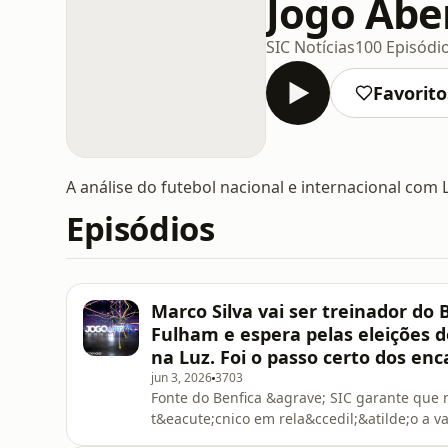
Jogo Abe
SIC Notícias
100 Episódi
Favorito
A análise do futebol nacional e internacional com 
Episódios
Marco Silva vai ser treinador do 
Fulham e espera pelas eleições 
na Luz. Foi o passo certo dos en
jun 3, 2026
3703
Fonte do Benfica &agrave; SIC garante que n
t&eacute;cnico em rela&ccedil;&atilde;o a v
pr&eacute;mio de assinatura. No Jogo Abert