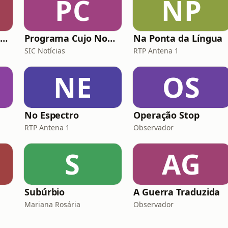
PC
NP
Leste/Oeste de Nuno Rogeiro
Programa Cujo Nome Estamos Legalmente Impedidos de Dizer
Na Ponta da Língua
SIC Notícias
RTP Antena 1
NE
OS
No Espectro
Operação Stop
RTP Antena 1
Observador
S
AG
Subúrbio
A Guerra Traduzida
Mariana Rosária
Observador