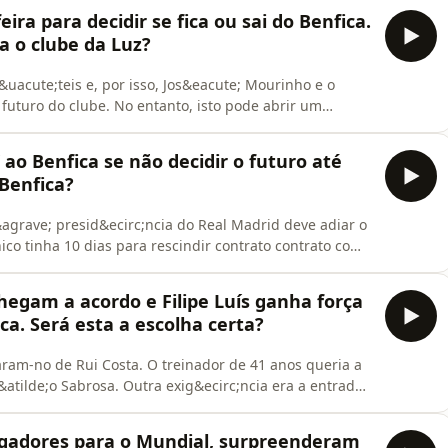
 os comentadores Marco Caneira, Pedro Henriques e o
ira para decidir se fica ou sai do Benfica.
ra o clube da Luz?
&uacute;teis e, por isso, Jos&eacute; Mourinho e o
 futuro do clube. No entanto, isto pode abrir um
 Marco Silva como o preferido para suceder a
odcast, do dia 26 de maio, os comentadores Marco
o Benfica se não decidir o futuro até
Benfica?
agrave; presid&ecirc;ncia do Real Madrid deve adiar o
co tinha 10 dias para rescindir contrato contrato como
de;es de euros, esta quarta feira, sobe para 14
m Podcast, do dia 25 de maio, os comentadores Marco
egam a acordo e Filipe Luís ganha força
a. Será esta a escolha certa?
ram-no de Rui Costa. O treinador de 41 anos queria a
atilde;o Sabrosa. Outra exig&ecirc;ncia era a entrada
e Jo&atilde;o Noronha Lopes. No Jogo Aberto em
s Marco Caneira, Pedro Henriques e o Francisco
ogadores para o Mundial, surpreenderam