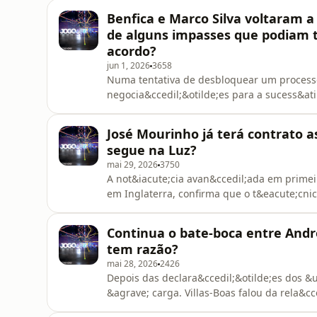
Marco Caneira, Pedro Henriques e o Pedro F
Benfica e Marco Silva voltaram a
Sporting.&nbsp;See omnystudio.com/listen
de alguns impasses que podiam te
acordo?
jun 1, 2026
3658
Numa tentativa de desbloquear um processo
negocia&ccedil;&otilde;es para a sucess&a
reaproxima&ccedil;&atilde;o nas &uacute;lt
mas continuam a existir obst&aacute;culos 
José Mourinho já terá contrato a
junho, os comentadores Marc
segue na Luz?
mai 29, 2026
3750
A not&iacute;cia avan&ccedil;ada em primei
em Inglaterra, confirma que o t&eacute;cni
assinado em Espanha. No Jogo Aberto em Po
Caneira, Pedro Henriques e o Francisco Gu
Continua o bate-boca entre Andr
tr&ecirc;s grandes.&nbsp; &nbsp;Se
tem razão?
mai 28, 2026
2426
Depois das declara&ccedil;&otilde;es dos &u
&agrave; carga. Villas-Boas falou da rela&c
Varandas. Deixou elogios ao presidente do B