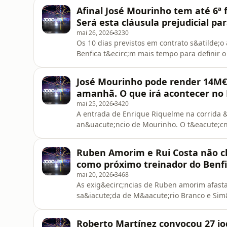
Jogo Aberto em Podcast, do dia 28 de maio,
Afinal José Mourinho tem até 6ª fe
Francisco Guimar&atil
Será esta cláusula prejudicial pa
mai 26, 2026
3230
Os 10 dias previstos em contrato s&atilde;o 
Benfica t&ecirc;m mais tempo para definir o
problema aos encarnados, que mant&ecirc;m
Jos&eacute; Mourinho. No Jogo Aberto em P
José Mourinho pode render 14M€ a
Caneira, Pedro Henriques e o Francisc
amanhã. O que irá acontecer no 
mai 25, 2026
3420
A entrada de Enrique Riquelme na corrida &
an&uacute;ncio de Mourinho. O t&eacute;cni
Benfica por um valor a rondar os 7 milh&otil
milh&otilde;es de &euro;. No Jogo Aberto e
Ruben Amorim e Rui Costa não ch
Caneira, Pedro Henriq
como próximo treinador do Benfic
mai 20, 2026
3468
As exig&ecirc;ncias de Ruben amorim afasta
sa&iacute;da de M&aacute;rio Branco e Sim&
de Nuno Gomes, que apoiou a candidatura d
Podcast, do dia 20 de maio, os comentadore
Roberto Martínez convocou 27 j