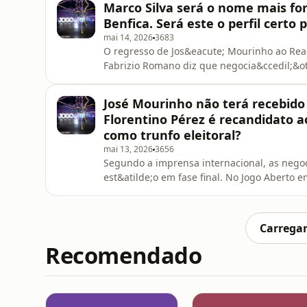
Marco Silva será o nome mais fo
ligou depois de ven
Benfica. Será este o perfil certo 
mai 14, 2026
3683
O regresso de Jos&eacute; Mourinho ao Real
Fabrizio Romano diz que negocia&ccedil;&oti
Podcast, do dia 14 de maio, os comentadore
e o Francisco Guimar&atilde;es analisaram o
José Mourinho não terá recebido
antecipar no mercado e
Florentino Pérez é recandidato 
como trunfo eleitoral?
mai 13, 2026
3656
Segundo a imprensa internacional, as negoc
est&atilde;o em fase final. No Jogo Aberto 
Lu&iacute;s Aguilar, Marco Caneira e Pedr
suceder a Mourinho, o neg&oacute;cio de Zal
sa&iacute;da de Pep&ecirc; do FC Porto.
Carregar
Recomendado