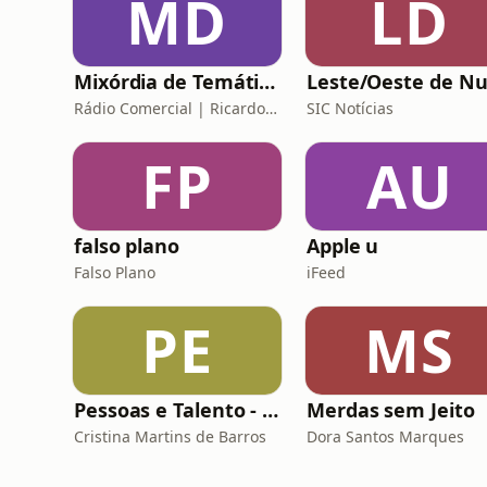
MD
LD
Mixórdia de Temáticas
Rádio Comercial | Ricardo Araújo Pereira
SIC Notícias
FP
AU
falso plano
Apple u
Falso Plano
iFeed
PE
MS
Pessoas e Talento - Conversas inspiradoras sobre gestão de pessoas
Merdas sem Jeito
Cristina Martins de Barros
Dora Santos Marques