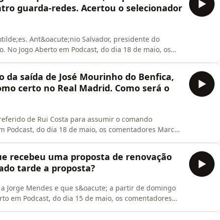
tro guarda-redes. Acertou o selecionador
otilde;es. Ant&oacute;nio Salvador, presidente do
o. No Jogo Aberto em Podcast, do dia 18 de maio, os
es e o Francisco Guimar&atilde;es analisaram o futuro
tudio.com/listener for privacy information.
ão da saída de José Mourinho do Benfica,
omo certo no Real Madrid. Como será o
eferido de Rui Costa para assumir o comando
em Podcast, do dia 18 de maio, os comentadores Marco
 Francisco Guimar&atilde;es analisaram a
umentar em torno de Rui Costa e a despedida de
que recebeu uma proposta de renovação
er for p
ado tarde a proposta?
e a Jorge Mendes e que s&oacute; a partir de domingo
erto em Podcast, do dia 15 de maio, os comentadores
Henriques e o Francisco Guimar&atilde;es analisaram
 e a revela&ccedil;&atilde;o de Farioli sobre quem lhe