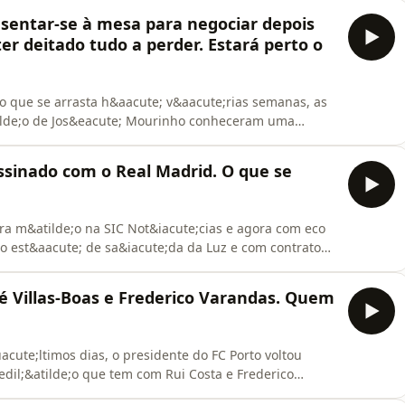
atelaanalisaram ainda o mercado do Benfica e
 sentar-se à mesa para negociar depois
er
r deitado tudo a perder. Estará perto o
 que se arrasta h&aacute; v&aacute;rias semanas, as
tilde;o de Jos&eacute; Mourinho conheceram uma
imas horas, com sinais de abertura de ambas as partes,
importantes. No Jogo Aberto em Podcast, do dia 01 de
ssinado com o Real Madrid. O que se
ra m&atilde;o na SIC Not&iacute;cias e agora com eco
co est&aacute; de sa&iacute;da da Luz e com contrato
dcast, do dia 29 de maio, os comentadores Marco
imar&atilde;es analisaram ainda o mercado dos
é Villas-Boas e Frederico Varandas. Quem
acute;ltimos dias, o presidente do FC Porto voltou
cedil;&atilde;o que tem com Rui Costa e Frederico
enfica e acusou Varandas de lhe faltar ao respeito. No