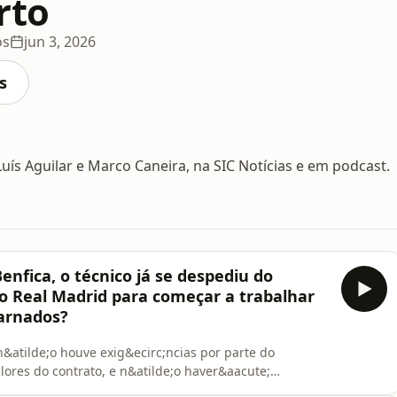
rto
os
jun 3, 2026
s
Luís Aguilar e Marco Caneira, na SIC Notícias e em podcast.
Benfica, o técnico já se despediu do
do Real Madrid para começar a trabalhar
carnados?
&atilde;o houve exig&ecirc;ncias por parte do
alores do contrato, e n&atilde;o haver&aacute;
o em Podcast, do dia 03 de junho, os comentadores