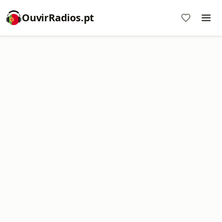
OuvirRadios.pt