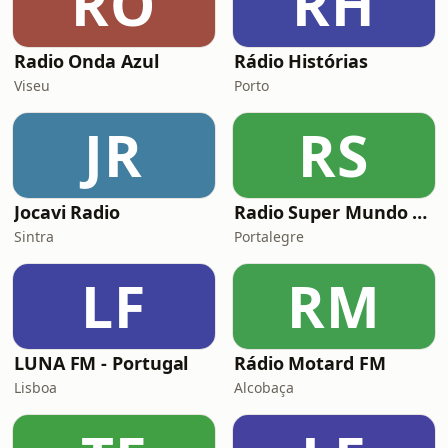
RO
RH
Radio Onda Azul
Rádio Histórias
Viseu
Porto
JR
RS
Jocavi Radio
Radio Super Mundo Paulo Pintao
Sintra
Portalegre
LF
RM
LUNA FM - Portugal
Rádio Motard FM
Lisboa
Alcobaça