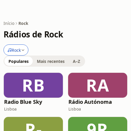
Início
Rock
Rádios de Rock
Rock
Populares
Mais recentes
A–Z
RB
RA
Radio Blue Sky
Rádio Autónoma
Lisboa
Lisboa
R-
9R