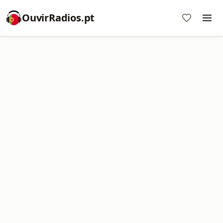
OuvirRadios.pt