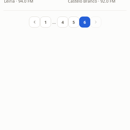
Leiria · 94.0 FM
Castelo Branco · 92.0 FM
…
1
4
5
6