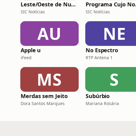
Leste/Oeste de Nuno Rogeiro
Programa Cuj
SIC Notícias
SIC Notícias
AU
NE
Apple u
No Espectro
iFeed
RTP Antena 1
MS
S
Merdas sem Jeito
Subúrbio
Dora Santos Marques
Mariana Rosária