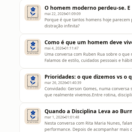
em inglês.
O homem moderno perdeu-se. E ni
mai 22, 2026
01:09:09
Porque é que tantos homens hoje parecem p
distração infinita?
Como é que um homem deve viver
mai 4, 2026
01:11:47
Uma conversa com Ruben Rua sobre o que r
Falamos de estilo, cuidados pessoais e háb
mais difícil de definir: o que é, afinal, viver
Prioridades: o que dizemos vs o
mar 26, 2026
01:40:39
Convidado: Gerson Gomes, numa conversa so
que realmente vivemos.Entre rotina, discipl
por trás de uma vida em controlo… e onde 
Quando a Disciplina Leva ao Bur
mar 1, 2026
01:01:48
Nesta conversa com Rita Maria Nunes, falamo
performance. Depois de acompanhar mais de