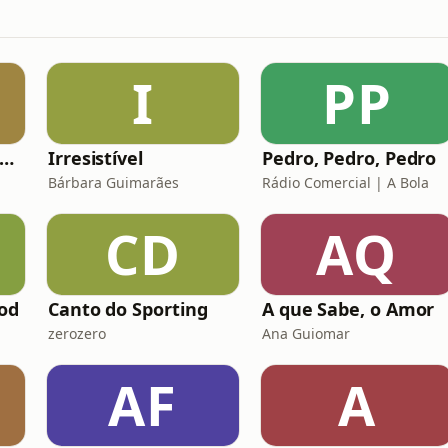
I
PP
hat's up com Carolina Patrocínio
Irresistível
Pedro, Pedro, Pedro
Bárbara Guimarães
Rádio Comercial | A Bola
CD
AQ
od
Canto do Sporting
A que Sabe, o Amor
zerozero
Ana Guiomar
AF
A