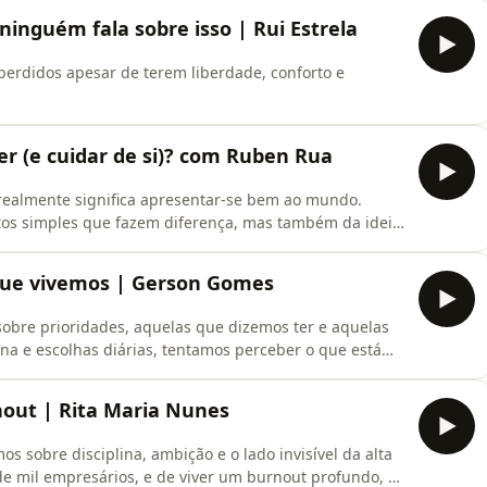
nguém fala sobre isso | Rui Estrela
erdidos apesar de terem liberdade, conforto e
 (e cuidar de si)? com Ruben Rua
ealmente significa apresentar-se bem ao mundo.
itos simples que fazem diferença, mas também da ideia
 bem.
 que vivemos | Gerson Gomes
bre prioridades, aquelas que dizemos ter e aquelas
ina e escolhas diárias, tentamos perceber o que está
começam as tensões menos visíveis.
nout | Rita Maria Nunes
s sobre disciplina, ambição e o lado invisível da alta
 mil empresários, e de viver um burnout profundo, a