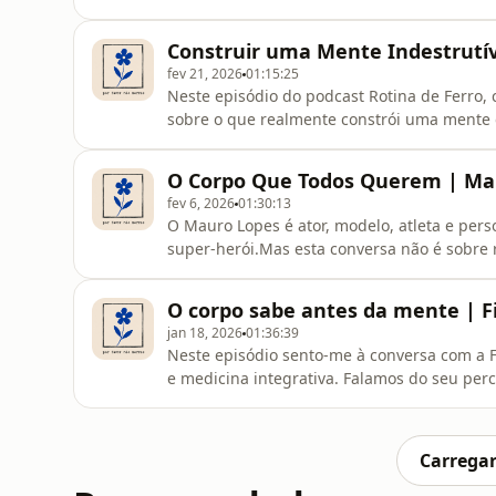
Rita partilha os padrões que levam ao suce
entre compromisso e excesso? Como disting
Construir uma Mente Indestrutíve
aprisionar?
fev 21, 2026
01:15:25
Neste episódio do podcast Rotina de Ferro,
sobre o que realmente constrói uma mente di
alimentação, contacto com a natureza, espiri
o processo invisível que molda o corpo e o 
O Corpo Que Todos Querem | Ma
é uma conversa sobre p
fev 6, 2026
01:30:13
O Mauro Lopes é ator, modelo, atleta e pers
super-herói.Mas esta conversa não é sobre r
O corpo sabe antes da mente | Fi
jan 18, 2026
01:36:39
Neste episódio sento-me à conversa com a F
e medicina integrativa. Falamos do seu perc
abordagens à medicina podem dialogar sem
experiências concretas, como a acupuntura
tempo, exploramos o que está realmente
Carregar