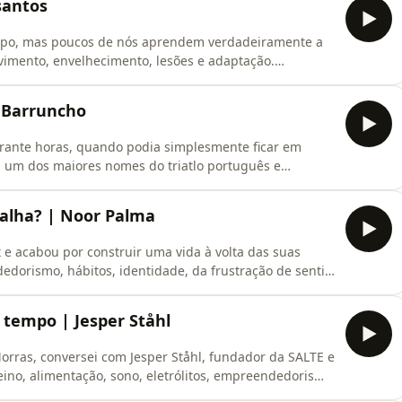
santos
orpo, mas poucos de nós aprendem verdadeiramente a
ovimento, envelhecimento, lesões e adaptação.
em com limitações físicas, o que o nosso corpo tenta
como pequenos hábitos diários podem determinar a
o Barruncho
urante horas, quando podia simplesmente ficar em
, um dos maiores nomes do triatlo português e
e disciplina, dor, alta performance e o que o desporto
ezes, o verdadeiro desafio nunca foi terminar uma
falha? | Noor Palma
e acabou por construir uma vida à volta das suas
edorismo, hábitos, identidade, da frustração de sentir
e e da importância de construir algo dentro de nós
o tempo.
tempo | Jesper Ståhl
Morras, conversei com Jesper Ståhl, fundador da SALTE e
eino, alimentação, sono, eletrólitos, empreendedorismo
l de energia e disciplina pouco comuns.Este episódio é