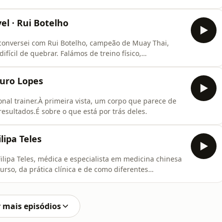
sso… e os que levam ao esgotamento. Onde está a linha
uir uma rotina forte de uma rotina que começa a
l · Rui Botelho
 conversei com Rui Botelho, campeão de Muay Thai,
fícil de quebrar. Falámos de treino físico,
tualidade, luta e disciplina, numa reflexão direta sobre
carácter ao longo do tempo. Mais do que técnicas, esta
uro Lopes
onal trainer.À primeira vista, um corpo que parece de
esultados.É sobre o que está por trás deles.
lipa Teles
ilipa Teles, médica e especialista em medicina chinesa
urso, da prática clínica e de como diferentes
 dogmas nem promessas fáceis.A partir de
, a leitura da língua e o acompanhamento ao longo do
 mais episódios