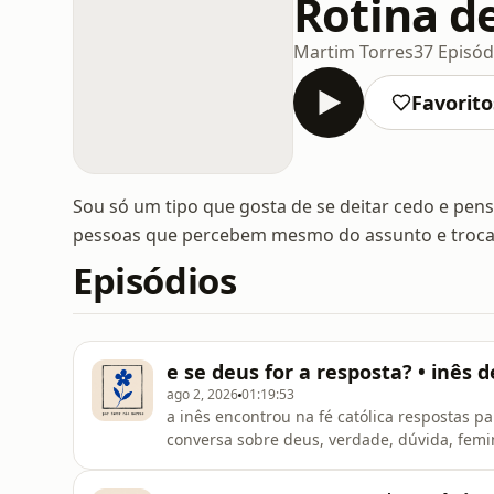
Rotina d
Martim Torres
37 Episód
Favorito
Sou só um tipo que gosta de se deitar cedo e pen
pessoas que percebem mesmo do assunto e trocam
Episódios
e se deus for a resposta? • inês 
ago 2, 2026
01:19:53
a inês encontrou na fé católica respostas 
conversa sobre deus, verdade, dúvida, femi