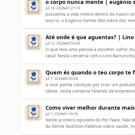
o corpo nunca mente | eugénio 
jul 18, 2026
01:21:10
passamos a vida inteira dentro do nosso c
ouvi-lo. o Eugénio Santos fala sobre dor, m
Exploramos porque é que tantas pessoas viv
comunicar antes de &quot;avariar&quot; e 
Até onde é que aguentas? | Lin
forma como envelhecemos.
jul 12, 2026
00:59:00
O que leva uma pessoa a escolher sofrer d
casa? Nesta conversa com o Lino Barruncho
treinador de atletas olímpicos, falamos sobr
nos pode ensinar sobre a vida. Porque, às v
Quem és quando o teu corpo te 
prova. É descobrir quem somos e
jul 7, 2026
00:50:08
a noor palma começou por criar um podcast 
ideias. nesta conversa falamos de empreend
que o corpo nem sempre acompanha a vontad
que resista às mudanças, aos fracassos e a
Como viver melhor durante mais 
jul 1, 2026
01:16:56
Neste primeiro episódio do Por Favor, Não 
da Dense Nutrition.Falámos sobre saúde, tr
e os hábitos que o ajudam a manter um níve