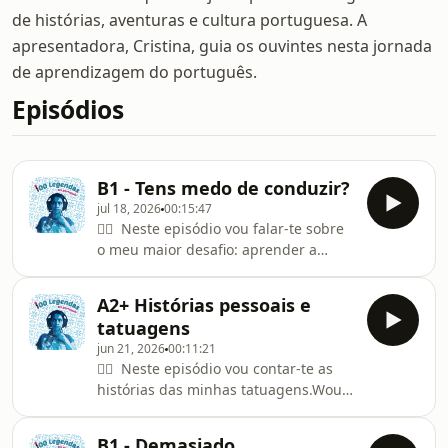
de histórias, aventuras e cultura portuguesa. A
apresentadora, Cristina, guia os ouvintes nesta jornada
de aprendizagem do português.
Episódios
B1 - Tens medo de conduzir?
jul 18, 2026
00:15:47
👉🏻 Neste episódio vou falar-te sobre
o meu maior desafio: aprender a
conduzir. Would you like to study
Portuguese with me?📩 Email me for
A2+ Histórias pessoais e
private and group lessons:
tatuagens
⁠⁠⁠⁠⁠⁠⁠⁠⁠⁠⁠⁠portuguesewithcristina@gmail.com⁠⁠⁠⁠⁠⁠⁠⁠⁠⁠⁠⁠⭐
jun 21, 2026
00:11:21
⁠⁠⁠⁠Access the transcripts and exclusive
👉🏻 Neste episódio vou contar-te as
videos on ⁠⁠⁠⁠⁠⁠⁠⁠⁠⁠⁠⁠Buy Me a Coffee⁠⁠⁠⁠⁠⁠⁠⁠⁠⁠⁠⁠🍿 YouTube:
histórias das minhas tatuagens.Would
⁠⁠⁠⁠⁠⁠⁠⁠⁠⁠⁠⁠https://youtube.com/@portuguesewithcristina⁠⁠⁠⁠⁠⁠⁠⁠⁠⁠⁠⁠📸
you like to study Portuguese with me?
Instagr
📩 Email me for private and group
B1 - Demasiado