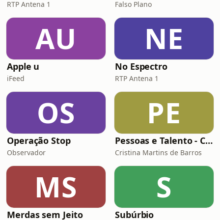
RTP Antena 1
Falso Plano
AU
NE
Apple u
No Espectro
iFeed
RTP Antena 1
OS
PE
Operação Stop
Pessoas e Talento - Conversas inspiradoras sobre gestão de pessoas
Observador
Cristina Martins de Barros
MS
S
Merdas sem Jeito
Subúrbio