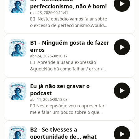
lessons:
perfeccionismo, não é bom!
⁠⁠⁠⁠⁠⁠⁠⁠⁠⁠⁠portuguesewithcristina@gmail.com⁠⁠⁠⁠⁠⁠⁠⁠⁠⁠⁠⭐
mai 23, 2026
00:11:41
⁠⁠⁠⁠Access the transcripts and exclusive
👉🏻 Neste episódio vamos falar sobre
videos on ⁠⁠⁠⁠⁠⁠⁠⁠⁠⁠⁠Buy Me a Coffee⁠⁠⁠⁠⁠⁠⁠⁠⁠⁠⁠🍿 YouTube:
o excesso de perfeccionismo.Would
⁠⁠⁠⁠⁠⁠⁠⁠⁠⁠⁠https://youtube.com/@portuguesewithcristina⁠⁠⁠⁠⁠⁠⁠⁠⁠⁠⁠📸
you like to study Portuguese with me?
Instagram: ⁠⁠⁠⁠⁠⁠⁠⁠⁠⁠⁠http
📩 Email me for private and group
B1 - Ninguém gosta de fazer
lessons:
erros
⁠⁠⁠⁠⁠⁠⁠⁠⁠⁠portuguesewithcristina@gmail.com⁠⁠⁠⁠⁠⁠⁠⁠⁠⁠⭐
abr 24, 2026
00:10:17
⁠⁠⁠⁠Access the transcripts and exclusive
👉🏻 Aprende a usar a expressão
videos on ⁠⁠⁠⁠⁠⁠⁠⁠⁠⁠Buy Me a Coffee⁠⁠⁠⁠⁠⁠⁠⁠⁠⁠🍿 YouTube:
&quot;Não há como falhar / errar /
⁠⁠⁠⁠⁠⁠⁠⁠⁠⁠https://youtube.com/@portuguesewithcristina⁠⁠⁠⁠⁠⁠⁠⁠⁠⁠📸
enganar&quot;.Would you like to
Instagram: ⁠⁠⁠⁠⁠⁠⁠⁠⁠⁠https://insta
study Portuguese with me?📩 Email
Eu já não sei gravar o
me for private and group lessons:
podcast
⁠⁠⁠⁠⁠⁠⁠⁠⁠portuguesewithcristina@gmail.com⁠⁠⁠⁠⁠⁠⁠⁠⁠⭐
abr 11, 2026
00:13:03
⁠⁠⁠⁠Access the transcripts and exclusive
👉🏻 Neste episódio vou reapresentar-
videos on ⁠⁠⁠⁠⁠⁠⁠⁠⁠Buy Me a Coffee⁠⁠⁠⁠⁠⁠⁠⁠⁠🍿 YouTube:
me e falar um pouco sobre o que
⁠⁠⁠⁠⁠⁠⁠⁠⁠https://youtube.com/@portuguesewithcristina⁠⁠⁠⁠⁠⁠⁠⁠⁠📸
andei a fazer nos últimos 6
Instagram: ⁠⁠⁠⁠⁠⁠⁠⁠⁠https
meses.Would you like to study
B2 - Se tivesses a
Portuguese with me?📩 Email me for
oportunidade de… what
private and group lessons: