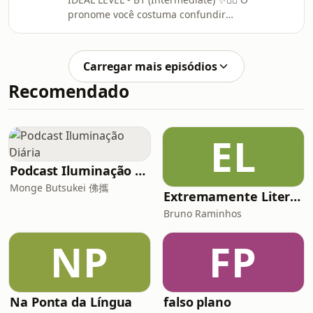
aprender vocabulário relacionado
pronome você costuma confundir
com programas de talento.👉🏼 Este
algumas pessoas. É a escolha ideal
episódio é ideal para alunos de nível
para situações formais mas será 100%
intermédio que querem aprender
correto usá-lo? É rude dizer “você”?
port
Carregar mais episódios
Neste episódio vou falar sobre alguns
Recomendado
pontos de vista relacionados sobre
esta pequena palavra.👉🏼 Este
episódio é ideal para alunos de nível
intermédio que querem aprender
EL
português de simples através de
histórias.Would you
Podcast Iluminação Diária
Monge Butsukei 佛攜
Extremamente Literário
Bruno Raminhos
NP
FP
Na Ponta da Língua
falso plano