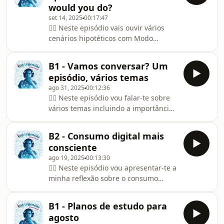
would you do?
⁠⁠⁠⁠⁠⁠⁠⁠portuguesewithcristina@gmail.com⁠⁠⁠⁠⁠⁠⁠⁠⭐
set 14, 2025
00:17:47
⁠⁠⁠⁠Access the transcripts and exclusive
👉🏻 Neste episódio vais ouvir vários
videos on ⁠⁠⁠⁠⁠⁠⁠⁠Buy Me a Coffee⁠⁠⁠⁠⁠⁠⁠⁠🍿 YouTube:
cenários hipotéticos com Modo
⁠⁠⁠⁠⁠⁠⁠⁠https://youtube.com/@portuguesewithcristina⁠⁠⁠⁠⁠⁠⁠⁠📸
Condicional e ao Pretérito Imperfeito
Instagram:
do Conjuntivo.👉🏻 Este episódio é ideal
B1 - Vamos conversar? Um
para alunos que gostam de estudar
episódio, vários temas
gramática em contexto e de forma
ago 31, 2025
00:12:36
dinâmica. Nível indicado: alunos de
👉🏼 Neste episódio vou falar-te sobre
nível B2 (mas também acessível para
vários temas incluindo a importância
quem está no final do B1 e quer
dos vossos comentários, o futuro do
começar a entender melhor estas
podcast e algumas atualizações
estruturas).Would you like to study
B2 - Consumo digital mais
pessoais.👉🏼 Este episódio é ideal para
Portuguese with me
consciente
as pessoas que querem aprender
ago 19, 2025
00:13:30
português de forma simples com
👉🏼 Neste episódio vou apresentar-te a
temas atuais.Would you like to study
minha reflexão sobre o consumo
Portuguese with me?📩 Email me for
excessivo de conteúdo digital como
private and group lessons:
vídeos curtos, vídeos longos e
⁠⁠⁠⁠⁠⁠⁠⁠portuguesewithcristina@gmail.com⁠⁠⁠⁠⁠⁠⁠⁠⭐
B1 - Planos de estudo para
podcasts e partilho as minhas
⁠⁠⁠⁠Access
agosto
dificuldades e soluções.👉🏼 Este